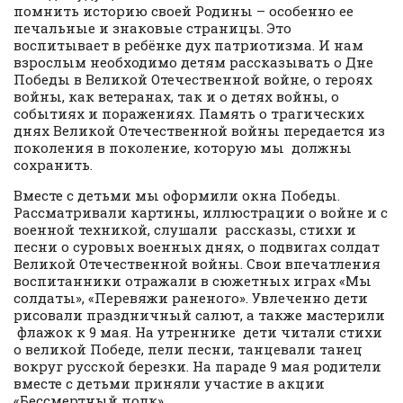
помнить историю своей Родины – особенно ее
печальные и знаковые страницы. Это
воспитывает в ребёнке дух патриотизма. И нам
взрослым необходимо детям рассказывать о Дне
Победы в Великой Отечественной войне, о героях
войны, как ветеранах, так и о детях войны, о
событиях и поражениях. Память о трагических
днях Великой Отечественной войны передается из
поколения в поколение, которую мы должны
сохранить.
Вместе с детьми мы оформили окна Победы.
Рассматривали картины, иллюстрации о войне и с
военной техникой, слушали рассказы, стихи и
песни о суровых военных днях, о подвигах солдат
Великой Отечественной войны. Свои впечатления
воспитанники отражали в сюжетных играх «Мы
солдаты», «Перевяжи раненого». Увлеченно дети
рисовали праздничный салют, а также мастерили
флажок к 9 мая. На утреннике дети читали стихи
о великой Победе, пели песни, танцевали танец
вокруг русской березки. На параде 9 мая родители
вместе с детьми приняли участие в акции
«Бессмертный полк».