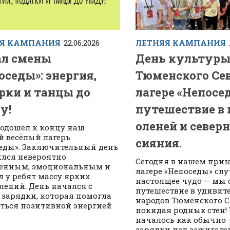
ЯЯ КАМПАНИЯ
22.06.2026
ЛЕТНЯЯ КАМПАНИЯ
л смены
День культуры
оседы»: энергия,
Тюменского Сев
рки и танцы до
лагере «Непосе
у!
путешествие в 
оленей и север
подошёл к концу наш
й весёлый лагерь
сияния.
еды». Заключительный день
лся невероятно
Сегодня в нашем при
енным, эмоциональным и
лагере «Непоседы» сл
л у ребят массу ярких
настоящее чудо — мы
лений. День начался с
путешествие в удиви
 зарядки, которая помогла
народов Тюменского Се
ться позитивной энергией
покидая родных стен!
началось как обычно 
зарядки под зажигат