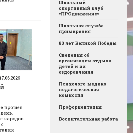
Школьный
спортивный клуб
«ПРОдвижение»
Школьная служба
примирения
80 лет Великой Победы
Сведения об
организации отдыха
детей и их
оздоровления
17.06.2026
Психолого-медико-
ой
педагогическая
комиссия
Профориентация
ре прошёл
день,
е народов
Воспитательная работа
 с
нтации