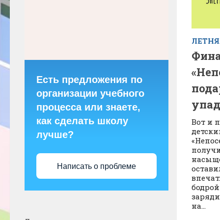
ЛЕТН
Фина
«Неп
Есть предложения по
пода
организации учебного
упад
процесса или знаете,
как сделать школу
Вот и 
детски
лучше?
«Непос
получи
насыщ
Написать о проблеме
остави
впечат
бодрой
заряди
на...