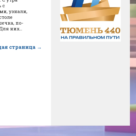
 с
и, узнали,
столе
шечка, по-
ля них...
ая страница →