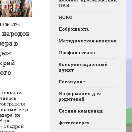
ПАВ
НОКО
19.06.2026
Доброшкола
 народов
Методическая копилка
ера в
ды»:
Профилактика
край
Консультационный
пункт
ного
Логопункт
школьном
Информация для
училось
родителей
 совершили
тельный мир
Летняя кампания
вера, не
 Утро
Фотогалерея
— с бодрой
ельную