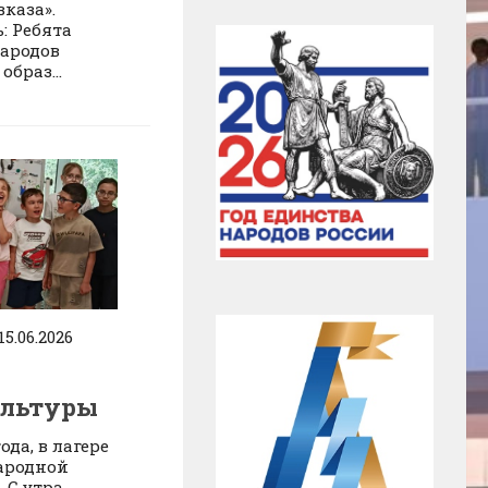
каза».
: Ребята
народов
образ...
15.06.2026
ультуры
ода, в лагере
ародной
 С утра