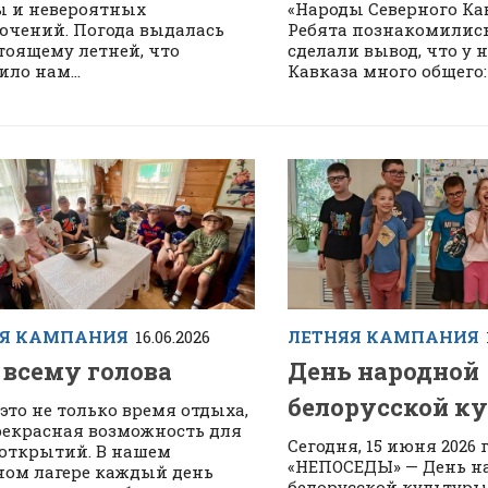
 и невероятных
«Народы Северного Кав
чений. Погода выдалась
Ребята познакомились
тоящему летней, что
сделали вывод, что у 
ло нам...
Кавказа много общего: 
ЯЯ КАМПАНИЯ
16.06.2026
ЛЕТНЯЯ КАМПАНИЯ
 всему голова
День народной
белорусской к
 это не только время отдыха,
рекрасная возможность для
Сегодня, 15 июня 2026 г
открытий. В нашем
«НЕПОСЕДЫ» — День н
ом лагере каждый день
белорусской культуры.