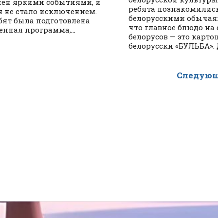
ен яркими событиями, и
ребята познакомились
я не стало исключением.
белорусскими обычаям
бят была подготовлена
что главное блюдо на 
нная программа,...
белорусов — это карто
белорусски «БУЛЬБА». Д
Следующ