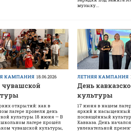
музыку....
ЯЯ КАМПАНИЯ
18.06.2026
ЛЕТНЯЯ КАМПАНИЯ
 чувашской
День кавказск
ьтуры
культуры
рких открытий: как в
17 июня в нашем лаге
ом лагере провели день
яркий и насыщенный 
кой культуры 18 июня — В
посвящённый культур
школьном лагере прошёл
Кавказа. День начался
аком чувашской культуры,
увлекательной презе