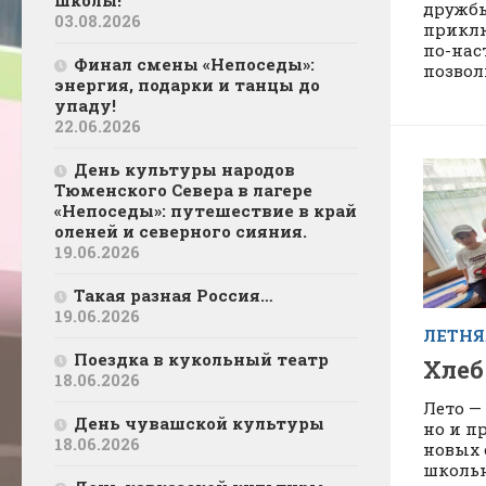
школы!
дружбы
03.08.2026
приклю
по-нас
Финал смены «Непоседы»:
позволи
энергия, подарки и танцы до
упаду!
22.06.2026
День культуры народов
Тюменского Севера в лагере
«Непоседы»: путешествие в край
оленей и северного сияния.
19.06.2026
Такая разная Россия…
19.06.2026
ЛЕТН
Поездка в кукольный театр
Хлеб
18.06.2026
Лето —
День чувашской культуры
но и п
18.06.2026
новых 
школьн