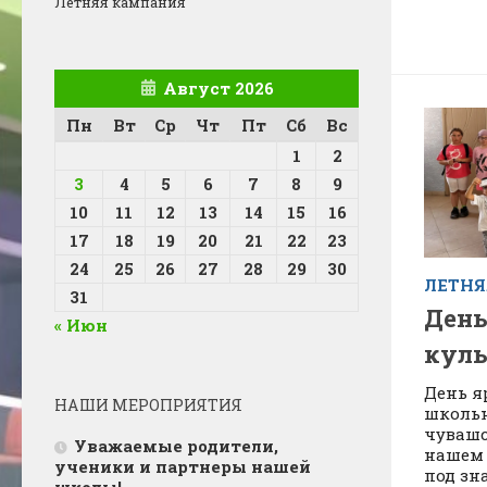
Летняя кампания
Август 2026
Пн
Вт
Ср
Чт
Пт
Сб
Вс
1
2
3
4
5
6
7
8
9
10
11
12
13
14
15
16
17
18
19
20
21
22
23
24
25
26
27
28
29
30
ЛЕТН
31
День
« Июн
кул
День я
НАШИ МЕРОПРИЯТИЯ
школьн
чувашс
Уважаемые родители,
нашем 
ученики и партнеры нашей
под зн