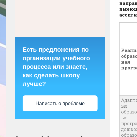
направ
имеющ
ассигн
Есть предложения по
Реали
образ
организации учебного
ная
процесса или знаете,
прог
как сделать школу
лучше?
Адапт
Написать о проблеме
ые
образ
ые
прог
дошко
образо