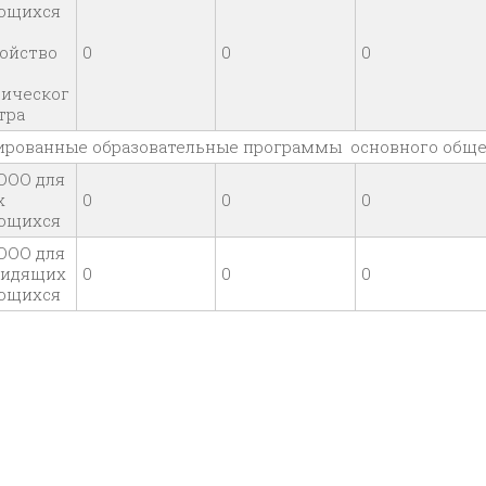
ющихся
ройство
0
0
0
тическог
тра
ированные образовательные программы основного общег
ООО для
х
0
0
0
ющихся
ООО для
видящих
0
0
0
ющихся