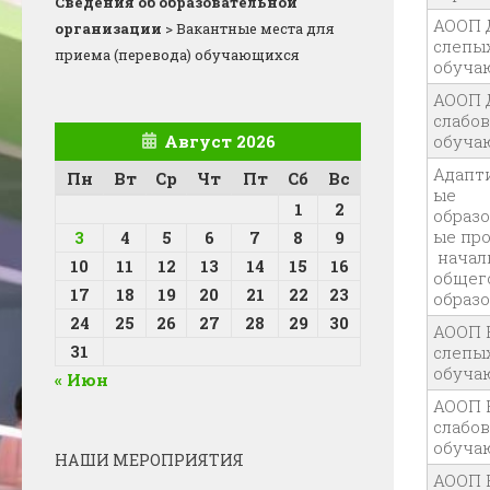
Сведения об образовательной
АООП 
организации
>
Вакантные места для
слепы
приема (перевода) обучающихся
обуча
АООП 
слабо
Август 2026
обуча
Адапт
Пн
Вт
Ср
Чт
Пт
Сб
Вс
ые
1
2
образ
ые пр
3
4
5
6
7
8
9
начал
10
11
12
13
14
15
16
общег
17
18
19
20
21
22
23
образо
24
25
26
27
28
29
30
АООП 
31
слепы
обуча
« Июн
АООП 
слабо
обуча
НАШИ МЕРОПРИЯТИЯ
АООП 