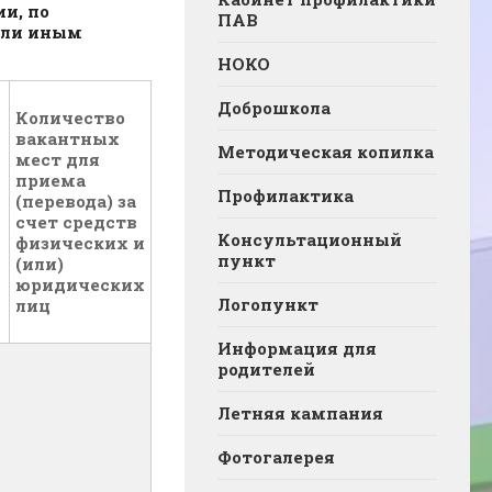
и, по
ПАВ
или иным
НОКО
Доброшкола
Количество
вакантных
Методическая копилка
мест для
приема
Профилактика
(перевода) за
счет средств
Консультационный
физических и
пункт
(или)
юридических
Логопункт
лиц
Информация для
родителей
Летняя кампания
Фотогалерея