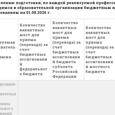
лению подготовки, по каждой реализуемой професси
имся в образовательной организации бюджетным 
ованиям на 01.08.2026 г.
Количество
Количество
вакантных
Количество
вакантных
мест для
вакантных
мест для
приема
мест для
приема
зуемая
(перевода) за
приема
(перевода) за
ователь
счет
(перевода) за
счет
бюджетных
счет
бюджетных
рамма
ассигновани
бюджетных
ассигновани
й бюджета
ассигновани
й
субъекта
й местного
федеральног
Российской
бюджета
о бюджета
Федерации
ированн
овательн
раммы
льного
вания: