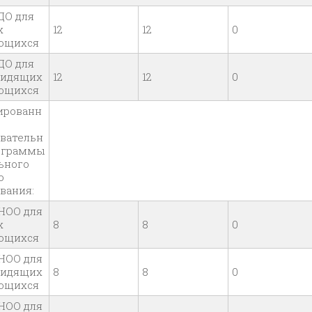
ДО для
х
12
12
0
ющихся
ДО для
видящих
12
12
0
ющихся
ированн
овательн
ограммы
ьного
о
вания:
НОО для
х
8
8
0
ющихся
НОО для
видящих
8
8
0
ющихся
НОО для