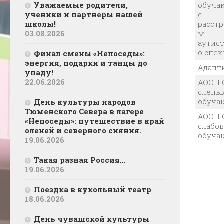
Уважаемые родители,
обуча
ученики и партнеры нашей
с
школы!
расст
03.08.2026
м
аутис
о спек
Финал смены «Непоседы»:
энергия, подарки и танцы до
Адапт
упаду!
22.06.2026
АООП 
слепы
обуча
День культуры народов
Тюменского Севера в лагере
АООП 
«Непоседы»: путешествие в край
слабо
оленей и северного сияния.
обуча
19.06.2026
Такая разная Россия…
19.06.2026
Поездка в кукольный театр
18.06.2026
День чувашской культуры