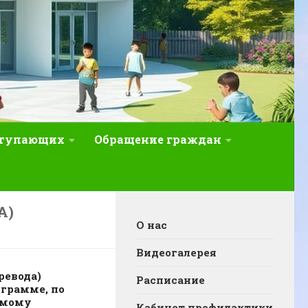
ступающих
Обращение граждан
А)
О нас
Видеогалерея
ревода)
Расписание
грамме, по
емому
Кабинет профилактики