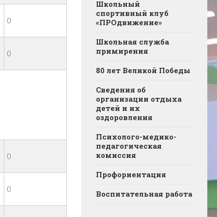
Школьный
спортивный клуб
0
«ПРОдвижение»
Школьная служба
примирения
0
80 лет Великой Победы
Сведения об
организации отдыха
детей и их
оздоровления
Психолого-медико-
педагогическая
комиссия
0
Профориентация
0
Воспитательная работа