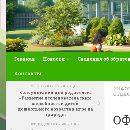
Главная
Новости
Сведения об образо
Контакты
СЛЕДУЮЩАЯ ПУБЛИКАЦИЯ
ИНФОР
Консультация для родителей:
ОТДЕЛ
«Развитие исследовательских
способностей детей
дошкольного возраста в игре на
природе»
О
ПРЕДЫДУЩАЯ ПУБЛИКАЦИЯ