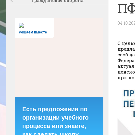
Гражданская оборона
П
04.10.20
Решаем вместе
С цель
предла
сообща
Федера
актуал
пенсио
при по
Есть предложения по
организации учебного
процесса или знаете,
как сделать школу