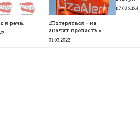
07.02.2024
с и речь.
«Потеряться – не
значит пропасть.»
22
01.03.2022