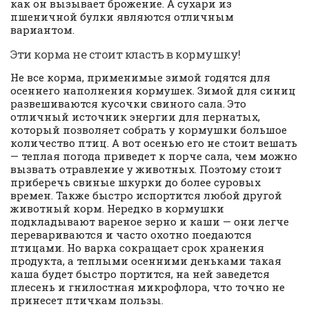
как он вызывает брожение. А сухари из
пшеничной булки являются отличным
вариантом.
Эти корма не стоит класть в кормушку!
Не все корма, применимые зимой годятся для
осеннего наполнения кормушек. Зимой для синиц
развешиваются кусочки свиного сала. Это
отличный источник энергии для пернатых,
который позволяет собрать у кормушки большое
количество птиц. А вот осенью его не стоит вешать
— теплая погода приведет к порче сала, чем можно
вызвать отравление у животных. Поэтому стоит
приберечь свиные шкурки до более суровых
времен. Также быстро испортится любой другой
животный корм. Нередко в кормушки
подкладывают вареное зерно и каши — они легче
перевариваются и часто охотно поедаются
птицами. Но варка сокращает срок хранения
продукта, а теплыми осенними деньками такая
каша будет быстро портится, на ней заведется
плесень и гнилостная микрофлора, что точно не
принесет птичкам пользы.