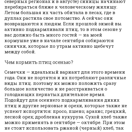
северных регионах и в августе) синицы начинают
перебираться ближе к человеческому жилищу.
Летом большая их часть обитала в лесах, где в
дуплах растила свое потомство. А сейчас они
возвращаются к людям. Если прошлой зимой вы
активно подкармливали птиц, то в этом сезоне у
вас должно быть много гостей — на моей
кормушке уже в начале сентября собираются
синички, которые по утрам активно щебечут
между собой.
Чем кормить птиц осенью?
Семечки — идеальный вариант для этого времени
года. Они не портятся и их потребляют различные
виды птиц. поэтому их можно положить сразу
большое количество и не расстраиваться о
голодающих пернатых длительное время.
Подойдут для осеннего подкармливания диких
птиц и другие зерновые и орехи, которые также не
успеют испортится: просо, пшено; арахис; грецкий,
лесной орех; дробленая кукуруза. Сухой хлеб также
можно применять в сентябре — октябре. При этом
не стоит использовать ржаной (черный) хлеб, так