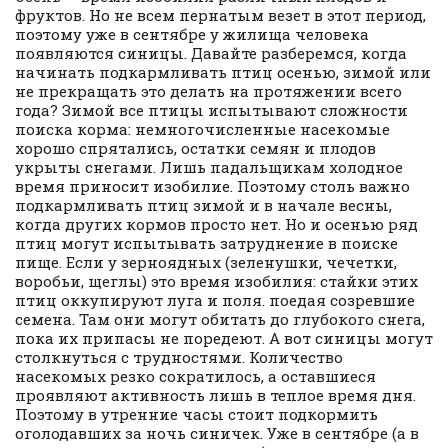
фруктов. Но не всем пернатым везет в этот период,
поэтому уже в сентябре у жилища человека
появляются синицы. Давайте разберемся, когда
начинать подкармливать птиц осенью, зимой или
не прекращать это делать на протяжении всего
года? Зимой все птицы испытывают сложности
поиска корма: немногочисленные насекомые
хорошо спрятались, остатки семян и плодов
укрыты снегами. Лишь падальщикам холодное
время приносит изобилие. Поэтому столь важно
подкармливать птиц зимой и в начале весны,
когда других кормов просто нет. Но и осенью ряд
птиц могут испытывать затруднение в поиске
пище. Если у зерноядных (зеленушки, чечетки,
воробьи, щеглы) это время изобилия: стайки этих
птиц оккупируют луга и поля. поедая созревшие
семена. Там они могут обитать до глубокого снега,
пока их припасы не поредеют. А вот синицы могут
столкнуться с трудностями. Количество
насекомых резко сократилось, а оставшиеся
проявляют активность лишь в теплое время дня.
Поэтому в утренние часы стоит подкормить
оголодавших за ночь синичек. Уже в сентябре (а в