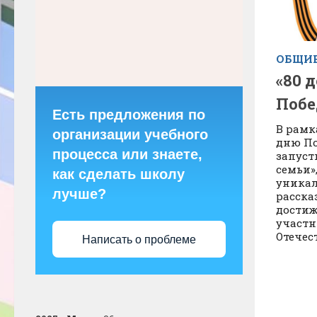
ОБЩИЕ
«80 
Побе
Есть предложения по
В рамк
организации учебного
дню По
процесса или знаете,
запуст
семьи»
как сделать школу
уника
лучше?
расска
достиж
участн
Отечес
Написать о проблеме