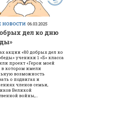
 НОВОСТИ
06.03.2025
добрых дел ко дню
ды»
ах акции «80 добрых дел ко
беды» ученики 1 «Б» класса
или проект «Герои моей
, в котором имели
льную возможность
зать о подвигах и
ениях членов семьи,
иков Великой
твенной войны,...