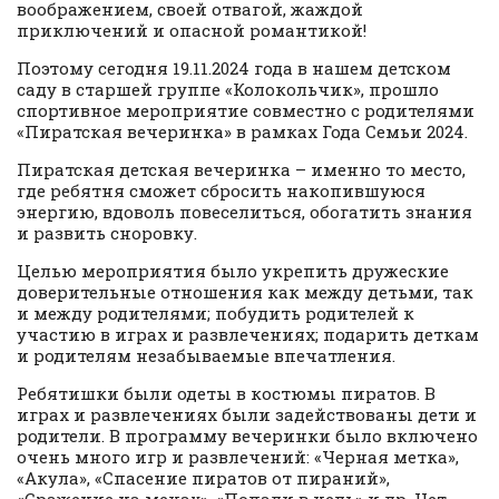
воображением, своей отвагой, жаждой
приключений и опасной романтикой!
Поэтому сегодня 19.11.2024 года в нашем детском
саду в старшей группе «Колокольчик», прошло
спортивное мероприятие совместно с родителями
«Пиратская вечеринка» в рамках Года Семьи 2024.
Пиратская детская вечеринка – именно то место,
где ребятня сможет сбросить накопившуюся
энергию, вдоволь повеселиться, обогатить знания
и развить сноровку.
Целью мероприятия было укрепить дружеские
доверительные отношения как между детьми, так
и между родителями; побудить родителей к
участию в играх и развлечениях; подарить деткам
и родителям незабываемые впечатления.
Ребятишки были одеты в костюмы пиратов. В
играх и развлечениях были задействованы дети и
родители. В программу вечеринки было включено
очень много игр и развлечений: «Черная метка»,
«Акула», «Спасение пиратов от пираний»,
«Сражение на мечах», «Попади в цель» и др. Нет