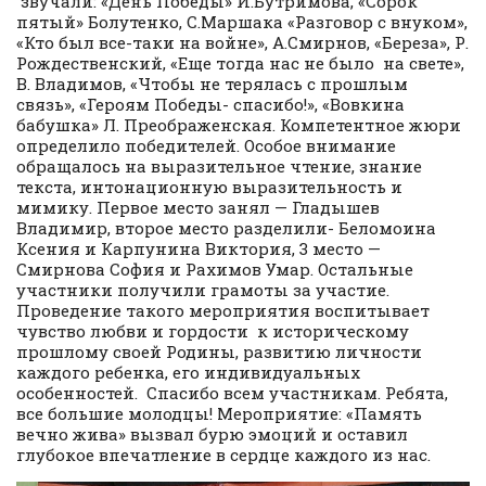
звучали: «День Победы» И.Бутримова, «Сорок
пятый» Болутенко, С.Маршака «Разговор с внуком»,
«Кто был все-таки на войне», А.Смирнов, «Береза», Р.
Рождественский, «Еще тогда нас не было на свете»,
В. Владимов, «Чтобы не терялась с прошлым
связь», «Героям Победы- спасибо!», «Вовкина
бабушка» Л. Преображенская. Компетентное жюри
определило победителей. Особое внимание
обращалось на выразительное чтение, знание
текста, интонационную выразительность и
мимику. Первое место занял — Гладышев
Владимир, второе место разделили- Беломоина
Ксения и Карпунина Виктория, 3 место —
Смирнова София и Рахимов Умар. Остальные
участники получили грамоты за участие.
Проведение такого мероприятия воспитывает
чувство любви и гордости к историческому
прошлому своей Родины, развитию личности
каждого ребенка, его индивидуальных
особенностей. Спасибо всем участникам. Ребята,
все большие молодцы! Мероприятие: «Память
вечно жива» вызвал бурю эмоций и оставил
глубокое впечатление в сердце каждого из нас.