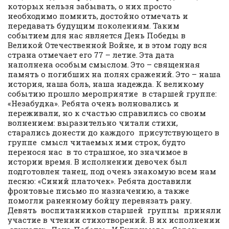
которых нельзя забывать, о них просто
необходимо помнить, достойно отмечать и
передавать будущим поколениям. Таким
событием для нас является День Победы в
Великой Отечественной Войне, и в этом году вся
страна отмечает его 77 – летие. Эта дата
наполнена особым смыслом. Это – священная
память о погибших на полях сражений. Это – наша
история, наша боль, наша надежда. К великому
событию прошло мероприятие в старшей группе:
«Незабудка». Ребята очень волновались и
переживали, но к счастью справились со своим
волнением: выразительно читали стихи,
старались донести до каждого присутствующего в
группе смысл читаемых ими строк, будто
перенося нас в то страшное, но значимое в
истории время. В исполнении девочек был
подготовлен танец, под очень знакомую всем нам
песню: «Синий платочек». Ребята доставили
фронтовые письмо по назначению, а также
помогли раненному бойцу перевязать рану.
Девять воспитанников старшей группы приняли
участие в чтении стихотворений. В их исполнении