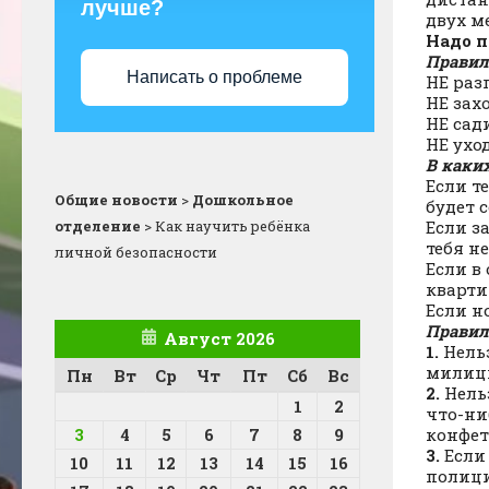
лучше?
двух м
Надо 
Правил
Написать о проблеме
НЕ раз
НЕ зах
НЕ сад
НЕ ухо
В каких
Если т
Общие новости
>
Дошкольное
будет с
отделение
>
Как научить ребёнка
Если з
тебя н
личной безопасности
Если в
кварти
Если н
Правил
Август 2026
1.
Нельз
милици
Пн
Вт
Ср
Чт
Пт
Сб
Вс
2.
Нельз
1
2
что-ни
3
4
5
6
7
8
9
конфета
3.
Если
10
11
12
13
14
15
16
полици