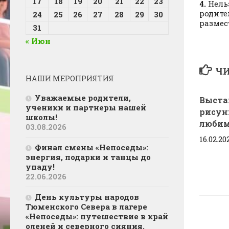
17
18
19
20
21
22
23
4.
Нель
родите
24
25
26
27
28
29
30
размес
31
« Июн
ЧИ
НАШИ МЕРОПРИЯТИЯ
Уважаемые родители,
Выста
ученики и партнеры нашей
рисун
школы!
любим
03.08.2026
16.02.20
Финал смены «Непоседы»:
энергия, подарки и танцы до
упаду!
22.06.2026
День культуры народов
Тюменского Севера в лагере
«Непоседы»: путешествие в край
оленей и северного сияния.