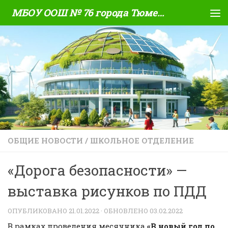
МБОУ ООШ № 76 города Тюмени
Skip to content
ОБЩИЕ НОВОСТИ
/
ШКОЛЬНОЕ ОТДЕЛЕНИЕ
«Дорога безопасности» —
выставка рисунков по ПДД
ОПУБЛИКОВАНО
21.01.2022
· ОБНОВЛЕНО
03.02.2022
В рамках проведения месячника
«В новый год по