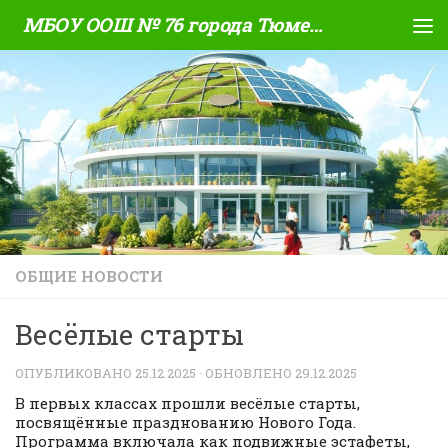
МБОУ ООШ № 76 города Тюмени
Skip to content
ОБЩИЕ НОВОСТИ
Весёлые старты
ОПУБЛИКОВАНО
25.12.2025
· ОБНОВЛЕНО
29.12.2025
В первых классах прошли весёлые старты,
посвящённые празднованию Нового Года.
Программа включала как подвижные эстафеты,