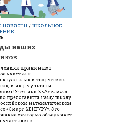
 НОВОСТИ
/
ШКОЛЬНОЕ
ЕНИЕ
26
еды наших
иков
ученики принимают
ое участие в
ектуальных и творческих
сах, и их результаты
ляют! Ученики 2 «А» класса
но представили нашу школу
российском математическом
се «Смарт КЕНГУРУ». Это
ование ежегодно объединяет
 участников:...