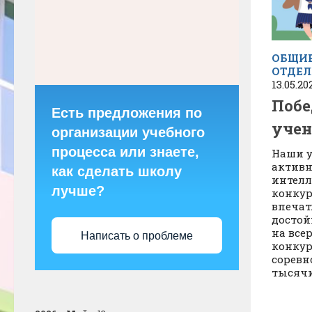
ОБЩИЕ
ОТДЕЛ
13.05.20
Поб
Есть предложения по
учен
организации учебного
процесса или знаете,
Наши 
активн
как сделать школу
интелл
лучше?
конкур
впечат
достой
на все
Написать о проблеме
конкур
соревн
тысячи