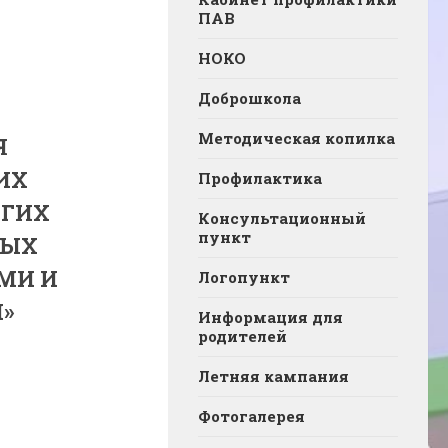
ПАВ
НОКО
Доброшкола
Методическая копилка
Я
ИХ
Профилактика
УГИХ
Консультационный
пункт
НЫХ
МИ И
Логопункт
»
Информация для
родителей
Летняя кампания
Фотогалерея