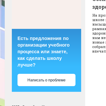
здор
На про
школе 
насыще
рамках
здоров
нам не
Есть предложения по
новые 
организации учебного
собрал
впечатл
процесса или знаете,
как сделать школу
лучше?
Написать о проблеме