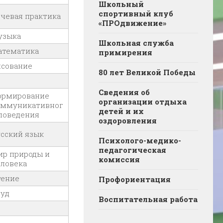
Школьный
спортивный клуб
чевая практика
«ПРОдвижение»
узыка
Школьная служба
атематика
примирения
исование
80 лет Великой Победы
Сведения об
ормирование
организации отдыха
оммуникативног
детей и их
поведения
оздоровления
сский язык
Психолого-медико-
педагогическая
ир природы и
комиссия
ловека
тение
Профориентация
руд
Воспитательная работа