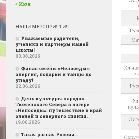
Лит
« Июн
НАШИ МЕРОПРИЯТИЯ
Рус
Уважаемые родители,
Ма
ученики и партнеры нашей
школы!
03.08.2026
Кл.ча
Финал смены «Непоседы»:
о 
энергия, подарки и танцы до
упаду!
Рус
22.06.2026
День культуры народов
Фи
Тюменского Севера в лагере
куль
«Непоседы»: путешествие в край
оленей и северного сияния.
Лит
19.06.2026
Такая разная Россия…
Окру