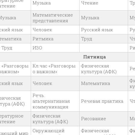
ературное
Музыка
Чтение
Т
чтение
Математические
Музыка
Музыка
М
представления
ский язык
Человек
Русский язык
Ру
тематика
Ритмика
Труд
Ч
Труд
ИЗО
Р
Пятница
с «Разговоры
Кл.час «Разговоры
Физическая
Ре
важном»
о важном»
культура (АФК)
Ф
ский язык
Человек
Математика
ку
Речь.
зическая
альтернативная
Речевая практика
Ч
тура (АФК)
коммуникация
ературное
Физическая
Рисование
М
чтение
культура (АФК)
Окружающий
Физическая
Ф
жающий мир