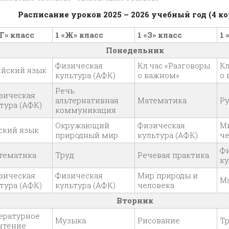
Расписание уроков 2025 – 2026 учебный год (4 к
«Г» класс
1 «Ж» класс
1 «З» класс
1 
Понедельник
Физическая
Кл.час «Разговоры
Кл
йский язык
культура (АФК)
о важном»
о
Речь.
зическая
альтернативная
Математика
Ру
тура (АФК)
коммуникация
Окружающий
Физическая
М
ский язык
природный мир
культура (АФК)
че
Ф
тематика
Труд
Речевая практика
ку
зическая
Физическая
Мир природы и
М
тура (АФК)
культура (АФК)
человека
Вторник
ературное
Музыка
Рисование
Т
чтение