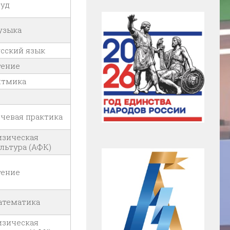
руд
узыка
сский язык
тение
итмика
чевая практика
изическая
льтура (АФК)
тение
атематика
изическая