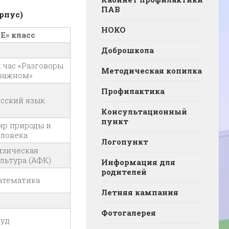
ПАВ
орпус)
НОКО
«Е» класс
Доброшкола
.час «Разговоры
Методическая копилка
 важном»
Профилактика
сский язык
Консультационный
пункт
ир природы и
ловека
Логопункт
изическая
льтура (АФК)
Информация для
родителей
атематика
Летняя кампания
Фотогалерея
руд