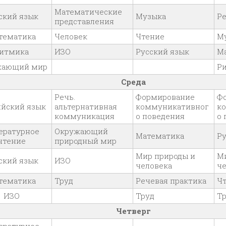
Математические
ский язык
Музыка
Ре
представления
тематика
Человек
Чтение
М
итмика
ИЗО
Русский язык
М
жающий мир
Р
Среда
Речь.
Формирование
Ф
йский язык
альтернативная
коммуникативног
к
коммуникация
о поведения
о 
ературное
Окружающий
Математика
Ру
чтение
природный мир
Мир природы и
М
ский язык
ИЗО
человека
че
тематика
Труд
Речевая практика
Ч
ИЗО
Труд
Т
Четверг