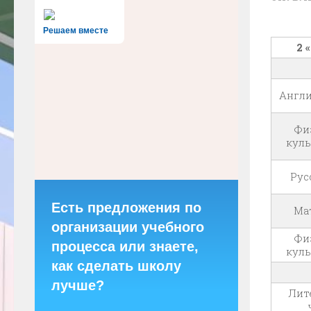
Решаем вместе
2 
Англи
Фи
куль
Рус
Есть предложения по
Ма
организации учебного
Фи
процесса или знаете,
куль
как сделать школу
лучше?
Лит