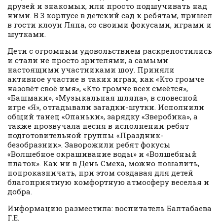
друзей и знакомых, или просто подшучивать над
ними. В 3 корпусе в детский сад к ребятам, пришел
в гости клоун Ляпа, со своими фокусами, играми и
шутками.
Дети с огромным удовольствием раскрепостились
и стали не просто зрителями, а самыми
настоящими участниками шоу. Приняли
активное участие в таких играх, как «Кто громче
назовёт своё имя», «Кто громче всех смеётся»,
«Башмаки», «Музыкальная шляпа», в словесной
игре «Я», отгадывали загадки-шутки. Исполнили
общий танец «Опаньки», зарядку «Зверобика», а
также прозвучала песня в исполнении ребят
подготовительной группы «Праздник-
безобразник». Заворожили ребят фокусы
«Волшебное окрашивание воды» и «Волшебный
платок». Как ни в День Смеха, можно пошалить,
попроказничать, при этом создавая для детей
благоприятную комфортную атмосферу веселья и
добра.
Информацию разместила: воспитатель Балтабаева
Г.Е.