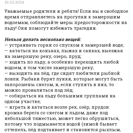
26.02.2024
Уважаемые родители и ребята! Если вы в свободное
время отправляетесь на прогулки к замерзшим
водоемам, соблюдайте меры предосторожности на
льду! Они помогут избежать трагедии.
Нельзя делать несколько вещей:
— устраивать горки со спуском к замерзшей воде;
— кататься на коньках, лыжах и санках, выезжая
на замерзшую реку, озеро, пруд;
— ходить по льду, а особенно переходить любой
водоем, в том числе замерзшую реку;
— выходить на лёд, где сидят любители рыбной
ловли. Рыбаки бурят лунки, которые могут быть
запорошены снегом, и, если ступить в них, то
можно провалиться под лёд;
— собираться на льду большими группами на
одном участке;
— играть и кататься возле рек, озёр, прудов:
кромка берега со снегом и льдом, даже под
небольшой тяжестью, может легко обрушиться,
потому что подмывается водой (зимой бывает
оттепель, лёд подтаивает и становится рыхлым,