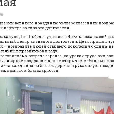
Мая
26
дверии великого праздника: четвероклассники поздра
к в центре активного долголетия.
 накануне Дня Победы, учащиеся 4 «Б» класса нашей ш
альный центр активного долголетия. Дети пришли туд
й – поздравить людей старшего поколения с одним и
ательных праздников в году.
 готовились к встрече заранее: на уроках труда они с
вили яркие поздравительные открытки с тёплыми пож
изита каждый юный гость держал в руках алую гвозди
ва, памяти и благодарности.