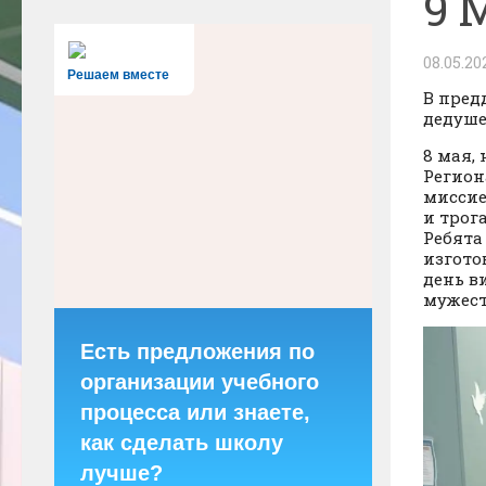
9 
08.05.20
Решаем вместе
В пред
дедуше
8 мая,
Регион
миссие
и трог
Ребята
изгото
день в
мужест
Есть предложения по
организации учебного
процесса или знаете,
как сделать школу
лучше?