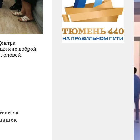
Центра
лжение доброй
 головой.
твие в
шашек