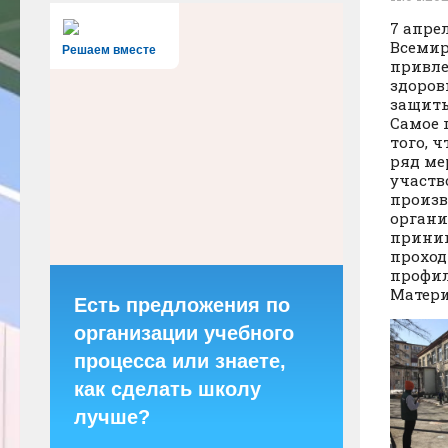
7 апре
Всемир
Решаем вместе
привле
здоров
защиты
Самое 
того, 
ряд ме
участв
произв
органи
приним
проход
профил
Матери
Есть предложения по
организации учебного
процесса или знаете,
как сделать школу
лучше?