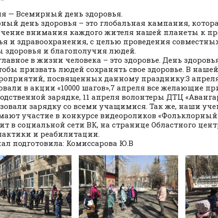
ля — Всемирный день здоровья.
ный день здоровья – это глобальная кампания, котор
чение внимания каждого жителя нашей планеты к п
ья и здравоохранения, с целью проведения совместны
 здоровья и благополучия людей.
главное в жизни человека – это здоровье. День здоровь
чтобы призвать людей сохранять свое здоровье. В наше
роприятий, посвященных данному празднику:3 апреля
овали в акции «10000 шагов»,7 апреля все желающие пр
одственной зарядке, 11 апреля волонтеры ДТЦ «Аванга
зовали зарядку со всеми учащимися. Так же, наши уч
ают участие в конкурсе видеороликов «Фольклорный 
ит в социальной сети ВК, на странице Областного цент
актики и реабилитации.
ал подготовила: Комиссарова Ю.В