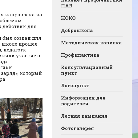
ПАВ
ая направлена на
НОКО
роблемам
х действий для
Доброшкола
я был создан для
Методическая копилка
й школе прошел
, педагоги
Профилактика
иняли участие в
рд»
еники
Консультационный
заряд», который
пункт
ра
Логопункт
Информация для
родителей
Летняя кампания
Фотогалерея