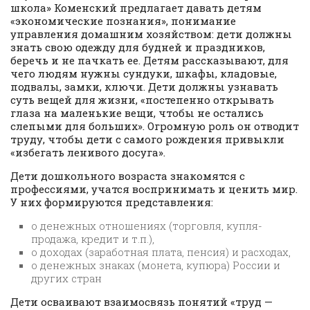
школа» Коменский предлагает давать детям
«экономические познания», понимание
управления домашним хозяйством: дети должны
знать свою одежду для будней и праздников,
беречь и не пачкать ее. Детям рассказывают, для
чего людям нужны сундуки, шкафы, кладовые,
подвалы, замки, ключи. Дети должны узнавать
суть вещей для жизни, «постепенно открывать
глаза на маленькие вещи, чтобы не остались
слепыми для больших». Огромную роль он отводит
труду, чтобы дети с самого рождения привыкли
«избегать ленивого досуга».
Дети дошкольного возраста знакомятся с
профессиями, учатся воспринимать и ценить мир.
У них формируются представления:
о денежных отношениях (торговля, купля-
продажа, кредит и т.п.),
о доходах (заработная плата, пенсия) и расходах,
о денежных знаках (монета, купюра) России и
других стран
Дети осваивают взаимосвязь понятий «труд —