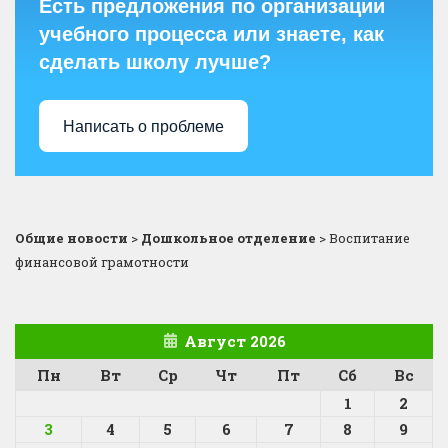
Есть предложения по организации
учебного процесса или знаете, как
сделать школу лучше?
Написать о проблеме
Общие новости
>
Дошкольное отделение
>
Воспитание
финансовой грамотности
Август 2026
Пн
Вт
Ср
Чт
Пт
Сб
Вс
1
2
3
4
5
6
7
8
9