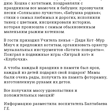
дню. Кошка с котятами, поздравляли с
праздником все мамочек и бабушек: прозвучали
песни «Солнышко лучистое», «Бабушка родная»;
стихи о самых любимых и дорогих, исполнили
танец с цветами, инсценировали историю,
которая произошла с самым обыкновенным
маленьким рыжим котенком.
В гости приходил Учитель пенья – Дядя Кот -Мур
Мяуч и предложил котятам, организовать оркестр
музыкальных инструментов «Котята-поворята»».
Поиграл в подвижные игры «Хитрый кот» и
«Клубочки».
А чтобы каждый праздник в памяти был ярок,
каждый из детей подарил свой подарок! Мамы
были очень рады, получить на память фоторамку,
изготовленную руками их деток.
Все получили массу удовольствия и
положительных эмоций!
Информацию разместила: воспитатель Балтабаева
Г.Е.