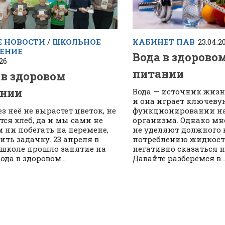
 НОВОСТИ
/
ШКОЛЬНОЕ
КАБИНЕТ ПАВ
23.04.2
ЕНИЕ
Вода в здорово
26
питании
 в здоровом
ании
Вода — источник жизн
и она играет ключеву
ез неё не вырастет цветок, не
функционировании н
тся хлеб, да и мы сами не
организма. Однако мн
 ни побегать на перемене,
не уделяют должного
ить задачку. 23 апреля в
потреблению жидкост
школе прошло занятие на
негативно сказаться н
ода в здоровом...
Давайте разберёмся в..