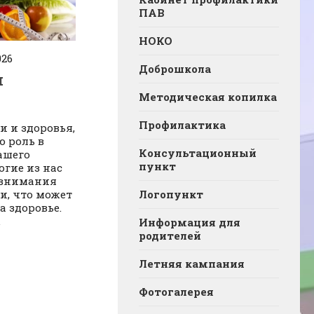
ПАВ
НОКО
026
Доброшкола
м
Методическая копилка
Профилактика
и и здоровья,
ю роль в
Консультационный
ашего
пункт
огие из нас
 внимания
Логопункт
и, что может
а здоровье.
.
Информация для
родителей
Летняя кампания
Фотогалерея