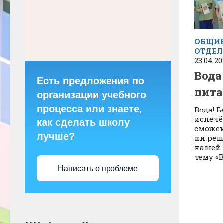
ОБЩИЕ
ОТДЕЛ
23.04.20
Вода
Есть предложения по
пит
организации учебного
процесса или знаете,
Вода! Б
испечё
как сделать школу
сможем
лучше?
ни реш
нашей 
тему «В
Написать о проблеме