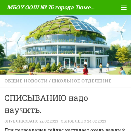
МБОУ ООШ № 76 города Тюмени
Skip to content
ОБЩИЕ НОВОСТИ
/
ШКОЛЬНОЕ ОТДЕЛЕНИЕ
СПИСЫВАНИЮ надо
научить.
ОПУБЛИКОВАНО
22.02.2023
· ОБНОВЛЕНО
24.02.2023
Для первоклашек сейчас наступает очень важный