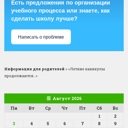
Есть предложения по организации
учебного процесса или знаете, как
сделать школу лучше?
Написать о проблеме
Информация для родителей
>
«Летние каникулы
продолжаются…»
Август 2026
Пн
Вт
Ср
Чт
Пт
Сб
Вс
1
2
3
4
5
6
7
8
9