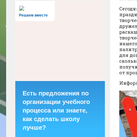
Сегодн
праздн
Решаем вместе
творче
дружел
раскаш
творче
нашего
палитр
для до
скольк
получи
от проц
Информ
Есть предложения по
организации учебного
процесса или знаете,
как сделать школу
лучше?