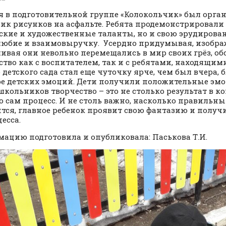
я в подготовительной группе «Колокольчик» был орга
ик рисунков на асфальте. Ребята продемонстрировали 
ские и художественные таланты, но и свою эрудирован
юбие и взаимовыручку. Усердно придумывая, изобра
ивая они невольно перемещались в мир своих грёз, об
ство как с воспитателем, так и с ребятами, находящим
 детского сада стал еще чуточку ярче, чем был вчера, 
е детских эмоций. Дети получили положительные эмо
школьников творчество – это не столько результат в к
о сам процесс. И не столь важно, насколько правильн
тся, главное ребенок проявит свою фантазию и получ
есса.
ацию подготовила и опубликовала: Паськова Т.И.