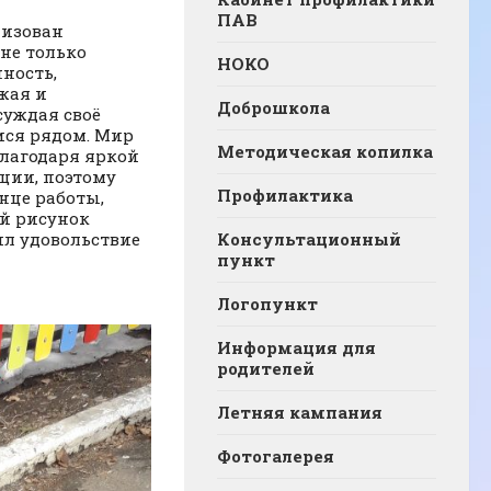
ПАВ
низован
не только
НОКО
ность,
жая и
Доброшкола
суждая своё
ися рядом. Мир
Методическая копилка
благодаря яркой
ции, поэтому
Профилактика
онце работы,
ый рисунок
ил удовольствие
Консультационный
пункт
Логопункт
Информация для
родителей
Летняя кампания
Фотогалерея