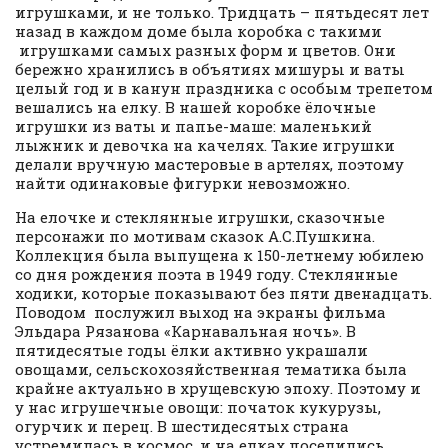
игрушками, и не только. Тридцать – пятьдесят лет
назад в каждом доме была коробка с такими
игрушками самых разных форм и цветов. Они
бережно хранились в объятиях мишуры и ваты
целый год и в канун праздника с особым трепетом
вешались на елку. В нашей коробке ёлочные
игрушки из ваты и папье-маше: маленький
лыжник и девочка на качелях. Такие игрушки
делали вручную мастеровые в артелях, поэтому
найти одинаковые фигурки невозможно.
На елочке и стеклянные игрушки, сказочные
персонажи по мотивам сказок А.С.Пушкина.
Коллекция была выпущена к 150-летнему юбилею
со дня рождения поэта в 1949 году. Стеклянные
ходики, которые показывают без пяти двенадцать.
Поводом послужил выход на экраны фильма
Эльдара Рязанова «Карнавальная ночь». В
пятидесятые годы ёлки активно украшали
овощами, сельскохозяйственная тематика была
крайне актуально в хрущевскую эпоху. Поэтому и
у нас игрушечные овощи: початок кукурузы,
огурчик и перец. В шестидесятых страна
устремилась в космос, и на елках поселились