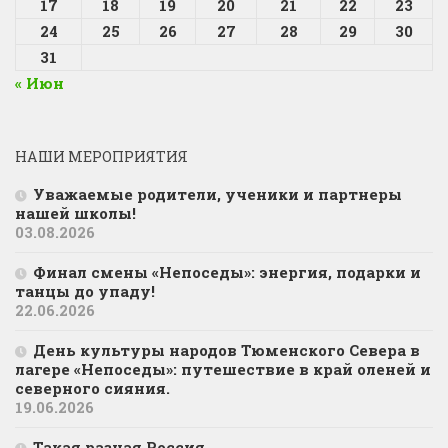
17
18
19
20
21
22
23
24
25
26
27
28
29
30
31
« Июн
НАШИ МЕРОПРИЯТИЯ
Уважаемые родители, ученики и партнеры
нашей школы!
03.08.2026
Финал смены «Непоседы»: энергия, подарки и
танцы до упаду!
22.06.2026
День культуры народов Тюменского Севера в
лагере «Непоседы»: путешествие в край оленей и
северного сияния.
19.06.2026
Такая разная Россия…