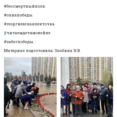
#бессмертныйполк
#окнапобеды
#георгиевскаяленточка
#
читаемдетямовойне
#забегпобеды
Материал подготовила: Злобина Н.В.