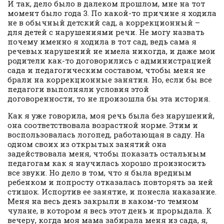
И так, дело было в далеком прошлом, мне на тот
момент было года 3. По какой-то причине я ходила
не в обычный детский сад, а коррекционный –
для детей с нарушениями речи. Не могу назвать
почему именно я ходила в тот сад, ведь сама я
речевых нарушений не имела никогда, и даже мои
родители как-то договорились с администрацией
сада и педагогическим составом, чтобы меня не
брали на коррекционные занятия. Но, если бы все
педагоги выполняли условия этой
договоренности, то не произошла бы эта история.
Как я уже говорила, моя речь была без нарушений,
она соответствовала возрастной норме. Этим и
воспользовалась логопед, работающая в саду. На
одном своих из открытых занятий она
задействовала меня, чтобы показать остальным
педагогам как я научилась хорошо произносить
все звуки. Но дело в том, что я была вредным
ребенком и попросту отказалась повторять за ней
стишок. Испортив ее занятие, и понесла наказание.
Меня на весь день закрыли в каком-то темном
чулане, в котором я весь этот день и прорыдала. К
вечеру, когда моя мама забирала меня из сада, я,