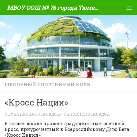
МБОУ ООШ № 76 города Тюмени
Skip to content
ШКОЛЬНЫЙ СПОРТИВНЫЙ КЛУБ
«Кросс Нации»
ОПУБЛИКОВАНО
19.09.2025
· ОБНОВЛЕНО
19.09.2025
В нашей школе прошел традиционный осенний
кросс, приуроченный к Всероссийскому Дню Бега
«Кросс Нации»!