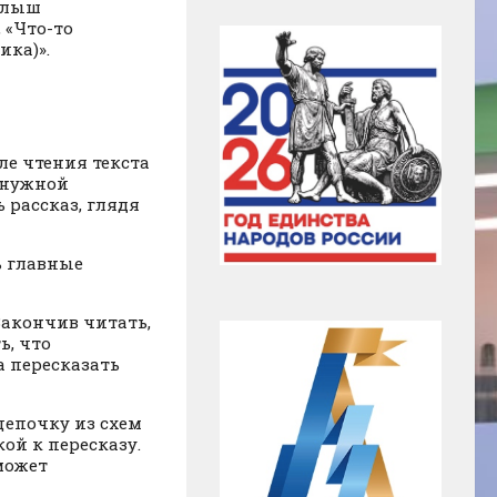
малыш
 «Что-то
ика)».
ле чтения текста
 нужной
 рассказ, глядя
ь главные
Закончив читать,
ь, что
а пересказать
цепочку из схем
ой к пересказу.
может