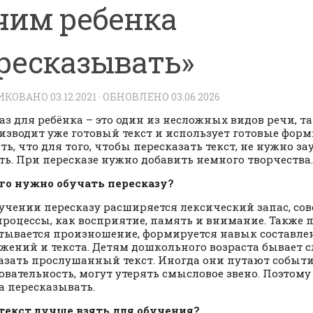
чим ребенка
ресказывать»
ИКОВАНО
03.12.2021
· ОБНОВЛЕНО
03.06.2026
аз для ребёнка – это один из несложных видов речи, та
изводит уже готовый текст и использует готовые форм
ть, что для того, чтобы пересказать текст, не нужно за
ть. При пересказе нужно добавить немного творчества.
го нужно обучать пересказу?
учении пересказу расширяется лексический запас, со
процессы, как восприятие, память и внимание. Также 
тывается произношение, формируется навык составле
жений и текста. Детям дошкольного возраста бывает 
азать прослушанный текст. Иногда они путают событ
овательность, могут утерять смысловое звено. Поэтом
а пересказывать.
текст лучше взять для обучения?