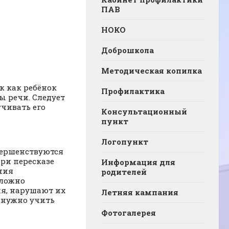
ПАВ
НОКО
Доброшкола
Методическая копилка
к как ребёнок
Профилактика
ы речи. Следует
учивать его
Консультационный
пункт
Логопункт
вершенствуются
при пересказе
Информация для
ния
родителей
сложно
ия, нарушают их
Летняя кампания
у нужно учить
Фотогалерея