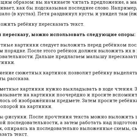
щим образом: вы начинаете читать предложение, а 
ивает, как бы подсказывая последнее слово. Например,
ало (в кустах). Петя раздвинул кусты и увидел там (ёж
ложить ребёнку пересказать текст.
 пересказу, можно использовать следующие опоры:
етные картинки следует выложить перед ребёнком пос
м порядке. После этого ребёнок должен выложить их в
овательности. Дальше предлагаем малышу пересказать
тинки.
ение сюжетных картинок позволит ребёнку выделят
ы рассказа.
дметные картинки нужно выкладывать в ходе чтения. 
азываете на картинки поочерёдно и просите вспомнит
лось об изображённом предмете. Затем просите ребёнк
с опорой на картинки.
мы-рисунки. После прочтения текста можно выложить 
ой последовательности, а затем работать над подготовк
к, опираясь на последовательно выложенные схемы, с
зать текст.