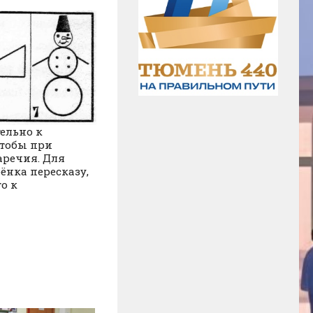
ельно к
чтобы при
аречия. Для
ёнка пересказу,
о к