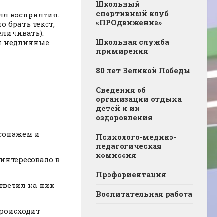
Школьный
спортивный клуб
ля восприятия.
«ПРОдвижение»
 брать текст,
еличивать).
Школьная служба
и недлинные
примирения
80 лет Великой Победы
Сведения об
организации отдыха
детей и их
оздоровления
рсонажем и
Психолого-медико-
педагогическая
комиссия
аинтересовало в
Профориентация
тветил на них
Воспитательная работа
происходит