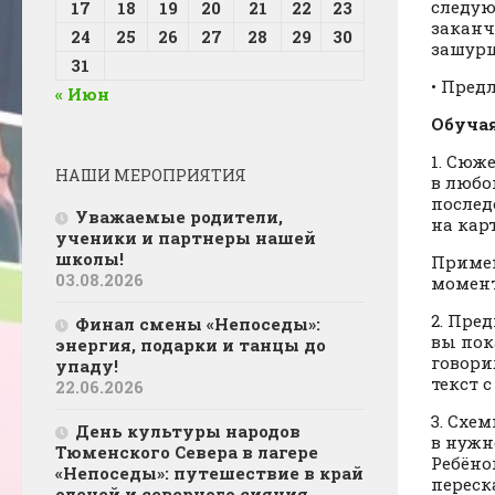
следую
17
18
19
20
21
22
23
заканч
24
25
26
27
28
29
30
зашурш
31
• Пред
« Июн
Обучая
1. Сюж
НАШИ МЕРОПРИЯТИЯ
в любо
послед
Уважаемые родители,
на кар
ученики и партнеры нашей
школы!
Примен
03.08.2026
момент
2. Пре
Финал смены «Непоседы»:
вы пок
энергия, подарки и танцы до
говори
упаду!
текст 
22.06.2026
3. Схе
День культуры народов
в нужн
Тюменского Севера в лагере
Ребёно
«Непоседы»: путешествие в край
переска
оленей и северного сияния.