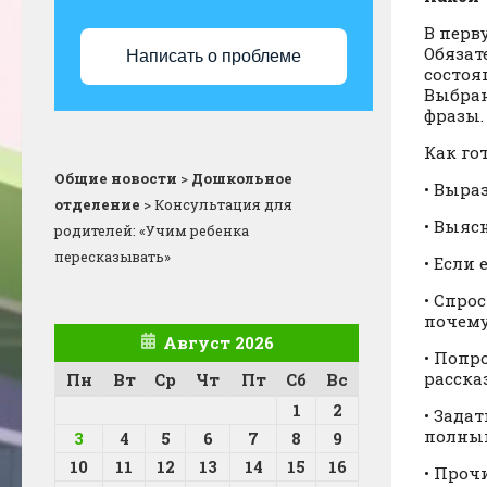
В перв
Обязат
Написать о проблеме
состоя
Выбран
фразы.
Как го
Общие новости
>
Дошкольное
• Выра
отделение
>
Консультация для
• Выясн
родителей: «Учим ребенка
пересказывать»
• Если
• Спро
почему
Август 2026
• Попр
рассказ
Пн
Вт
Ср
Чт
Пт
Сб
Вс
1
2
• Зада
полны
3
4
5
6
7
8
9
10
11
12
13
14
15
16
• Проч