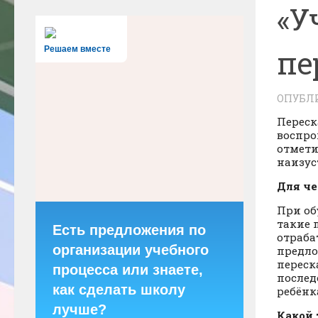
«У
пе
Решаем вместе
ОПУБЛ
Переск
воспро
отмети
наизус
Для че
При об
такие 
Есть предложения по
отраба
организации учебного
предло
переск
процесса или знаете,
послед
как сделать школу
ребёнк
лучше?
Какой 