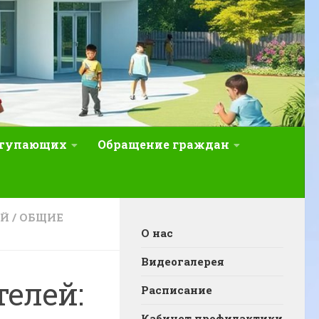
ступающих
Обращение граждан
ЕЙ
/
ОБЩИЕ
О нас
Видеогалерея
телей:
Расписание
Кабинет профилактики