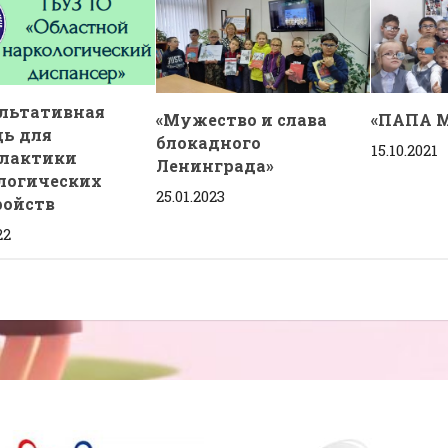
льтативная
«Мужество и слава
«ПАПА 
ь для
блокадного
15.10.2021
лактики
Ленинграда»
логических
25.01.2023
ройств
22