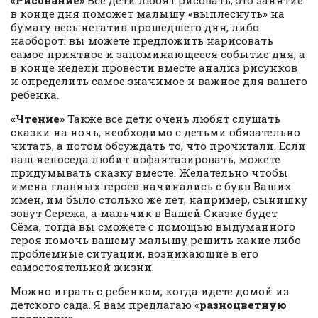
«Рисование»
Все дети любят рисовать, это занятие
в конце дня поможет малышу «выплеснуть» на
бумагу весь негатив прошедшего дня, либо
наоборот: вы можете предложить нарисовать
самое приятное и запоминающееся событие дня, а
в конце недели провести вместе анализ рисунков
и определить самое значимое и важное для вашего
ребенка.
«Чтение»
Также все дети очень любят слушать
сказки на ночь, необходимо с детьми обязательно
читать, а потом обсуждать то, что прочитали. Если
ваш непоседа любит пофантазировать, можете
придумывать сказку вместе. Желательно чтобы
имена главных героев начинались с букв Ваших
имен, им было столько же лет, например, сынишку
зовут Сережа, а мальчик в Вашей Сказке будет
Сёма, тогда вы сможете с помощью выдуманного
героя помочь вашему малышу решить какие либо
проблемные ситуации, возникающие в его
самостоятельной жизни.
Можно играть с ребенком, когда идете домой из
детского сада. Я вам предлагаю «
разноцветную