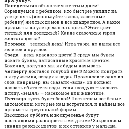
прогулку».
Понедельник
объявляем желтым днем!
Соревнуемся с ребенком, кто быстрее увидит на
улице пять (используйте числа, известные
ребенку) желтых домов и все квадратное. А какие
предметы на улице желтого цвета? Этот цвет
теплый или холодный? Какие сказочные герои
желтого цвета?
Вторник
– зеленый день! Игра та же, но ищем все
зеленое и круглое.
Среда
– день красного цвета! В среду мы будем
искать буквы, написанные красным цветом.
Конечно, попутно мы их будем называть.
Четвергу
достался голубой цвет! Можно поиграть
в игру «земля, воздух и вода». Произносите одно из
слов, например, вы сказали «вода», он должен
назвать обитателя воды, если «воздух» — назвать
птицу, «земля» — насекомое или животное.
Пятница
пусть будет белой! Посчитаем все белые
автомобили, которые нам встретятся, и найдем все
предметы треугольной формы.
Выходные
суббота и воскресенье
будут
настоящими разноцветными днями! Закрепляем
знание разных цветов, и их оттенков у малыша.