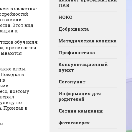
ПАВ
тьми в сюжетно-
отребностей
НОКО
ю в жизни
нии. Этот вид
Доброшкола
зации и
Методическая копилка
тодов обучения:
а, прививается
Профилактика
адываются
Консультационный
такие игры.
пункт
«Поездка в
 в
Логопункт
тьми
со, поэтому
Информация для
оверил
родителей
 улицу по
. Приехав в
Летняя кампания
Фотогалерея
ры.