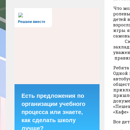
Что мо
ролевы
детей 
Решаем вместе
взросл
игры я
самов
С
заклад
уважен
правил
Ребята
Одной
автобу
общест
приклю
пришло
Есть предложения по
докуме
организации учебного
«Пешех
процесса или знаете,
«Кафе»
как сделать школу
Все де
лучше?