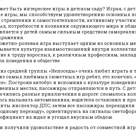
жет быть интереснее игры в детском саду? Играя, с де
е игры, мы способствуем удовлетворению основных п
в стремлении к самостоятельности, активному участи
ых, потребности в познании окружающего мира и обще
вляется у детей самым сильным средством самореали
ыражения.
южетно-ролевая игра выступает одним из основных ме
ывается культура взаимоотношений внутри коллектив
ие к труду взрослых, к различным профессиям, закл
а поведения в обществе.
 из средней группы «Непоседы» очень любят играть в 
 из самых любимых сюжетных
игр ребят, это конечно, 
се»
.
Построив автобус и вспомнив о культуре поведения
венных местах, пассажиры отправляются в путь. С де
чились разные приключения в дороге: сломалось коле
сь вызывать автомеханика; водителя остановил и пр
нты инспектор ДПС; затем все пассажиры переходили
одному переходу», ориентируясь на сигналы светофора
 официант их ждал и угощал вкусным обедом.
ти получили удовольствие и радость от совместной иг