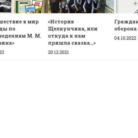
шествие в мир
«История
Граждан
ды по
Щелкунчика, или
оборона
ведениям М. М.
откуда к нам
04.10.2022
вина»
пришла сказка…»
23
20.12.2021