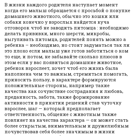
В жизни каждого родителя наступает момент
когда его малыш обращается с просьбой о покупке
домашнего животного, обычно это кошки или
собаки конечно у взрослых найдется куча
отговорок чтоб не заводить питомца : необходимо
делать прививки, много шерсти, микробы,
выгуливать питомца, родителей понять можно а
ребенка – необходимо, но стоит задуматься так ли
это плохо если малыш уже готов заботиться о ком
то еще, и потом, не забывайте сколько плюсов в
этом если у вас появиться домашние животное,
ребенок взрослеет, хочет чтоб его жизнь была
наполнена чем то важным, стремиться помогать,
приносить пользу, в характере формируются
положительные стороны, например такие
качества как сочувствие сострадания и любовь,
преданность, забота, также формирование
активности в принятии решений став чуточку
взрослее, шаг — который предполагает
ответственность, общение с животным также
повлияет на качества характера — он может стать
более открытым, внимательным и дружелюбным
почувствовав себя более значимым в жизни