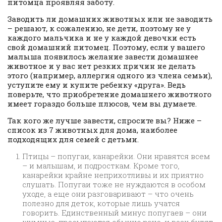
питомца проявляя заботу.
Заводить ли домашних животных или не заводить
– решают, к сожалению, не дети, поэтому не у
каждого мальчика и не у каждой девочки есть
свой домашний питомец. Поэтому, если у вашего
малыша появилось желание завести домашнее
животное и у вас нет резких причин не делать
этого (например, аллергия одного из члена семьи),
уступите ему и купите ребенку «друга». Ведь
поверьте, что приобретение домашнего животного
имеет гораздо больше плюсов, чем вы думаете.
Так кого же лучше завести, спросите вы? Ниже –
список из 7 животных для дома, наиболее
подходящих для семей с детьми.
Птицы – попугаи, канарейки. Они нравятся всем
– и малышам, и подросткам. Кроме того,
канарейки крайне неприхотливы и их приятно
слушать. Попугаи тоже не нуждаются в особом
уходе, а еще они разговаривают – что очень
полезно для деток, которые лишь учатся
говорить. Единственный минус попугаев – они
шумные, просыпаются обычно рано, и всех будят.