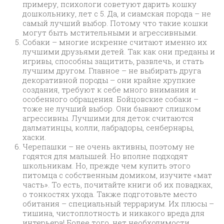
примеру, психологи советуют дарить кошку
дошкольнику, лет с 5. Да, и сиамская порода – не
самый лучший выбор. Потому что такие кошки
могут быть мстительными и агрессивными.
Собаки – многие искренне считают именно их
лучшими друзьями детей. Так как они преданы и
игривы, способны защитить, развлечь, и стать
лучшим другом. Главное – не выбирать друга
декоративной породы – они крайне хрупкие
создания, требуют к себе много внимания и
особенного обращения. Бойцовские собаки –
тоже не лучший выбор. Они бывают слишком
агрессивны. Лучшими для деток считаются
далматинцы, колли, лабрадоры, сенбернары,
хаски.
Черепашки – не очень активны, поэтому не
годятся для малышей. Но вполне подходят
школьникам. Но, прежде чем купить этого
питомца с собственным домиком, изучите «мат
часть». То есть, почитайте книги об их повадках,
о тонкостях ухода. Также подготовьте место
обитания – специальный террариум. Их плюсы –
тишина, чистоплотность и никакого вреда для
интерьера! Более того, нет необходимости