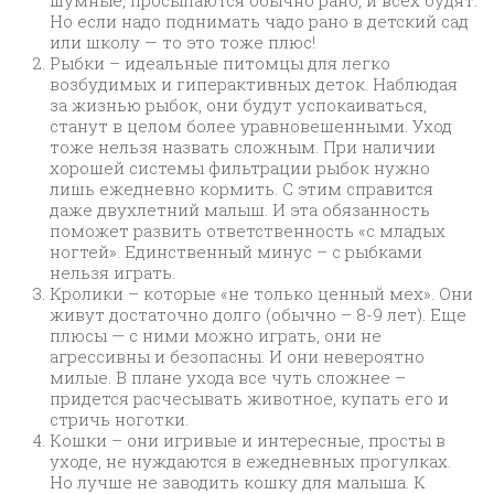
Но если надо поднимать чадо рано в детский сад
или школу — то это тоже плюс!
Рыбки – идеальные питомцы для легко
возбудимых и гиперактивных деток. Наблюдая
за жизнью рыбок, они будут успокаиваться,
станут в целом более уравновешенными. Уход
тоже нельзя назвать сложным. При наличии
хорошей системы фильтрации рыбок нужно
лишь ежедневно кормить. С этим справится
даже двухлетний малыш. И эта обязанность
поможет развить ответственность «с младых
ногтей». Единственный минус – с рыбками
нельзя играть.
Кролики – которые «не только ценный мех». Они
живут достаточно долго (обычно – 8-9 лет). Еще
плюсы — с ними можно играть, они не
агрессивны и безопасны. И они невероятно
милые. В плане ухода все чуть сложнее –
придется расчесывать животное, купать его и
стричь ноготки.
Кошки – они игривые и интересные, просты в
уходе, не нуждаются в ежедневных прогулках.
Но лучше не заводить кошку для малыша. К