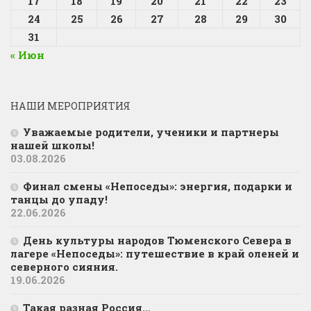
17
18
19
20
21
22
23
24
25
26
27
28
29
30
31
« Июн
НАШИ МЕРОПРИЯТИЯ
Уважаемые родители, ученики и партнеры
нашей школы!
03.08.2026
Финал смены «Непоседы»: энергия, подарки и
танцы до упаду!
22.06.2026
День культуры народов Тюменского Севера в
лагере «Непоседы»: путешествие в край оленей и
северного сияния.
19.06.2026
Такая разная Россия…