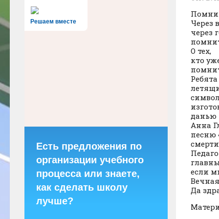
Помнит
Решаем вместе
Через в
через г
помнит
О тех,
кто уж
помнит
Ребята
летящи
символ
изгото
данью 
Анна Г
песню 
смерти
Есть предложения по
Педаго
организации учебного
главны
если м
процесса или знаете,
Вечная
как сделать школу
Да здр
лучше?
Матери