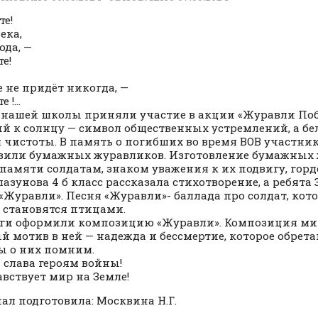
е!
ека,
ода, —
е!
е не придёт никогда, —
е !…
 нашей школы приняли участие в акции «Журавли По
й к солнцу — символ общественных устремлений, а бе
 чистоты. В память о погибших во время ВОВ участн
вили бумажных журавликов. Изготовление бумажных 
памяти солдатам, знаком уважения к их подвигу, горд
лазунова 4 б класс рассказала стихотворение, а ребята 
«Журавли». Песня «Журавли»- баллада про солдат, кот
 становятся птицами.
ги оформили композицию «Журавли». Композиция ми
й мотив в ней — надежда и бессмертие, которое обрет
ы о них помним.
 слава героям войны!
авствует мир на Земле!
ал подготовила: Москвина Н.Г.