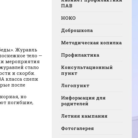
ПАВ
НОКО
Доброшкола
Методическая копилка
беды». Журавль
Профилактика
лоснежное тело —
ики мероприятия
журавлей стало
Консультационный
ости и скорби.
пункт
3А класса спели
орые после
Логопункт
норная, но
Информация для
ают погибшие,
родителей
Летняя кампания
Фотогалерея