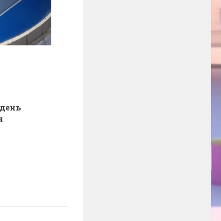
день
я