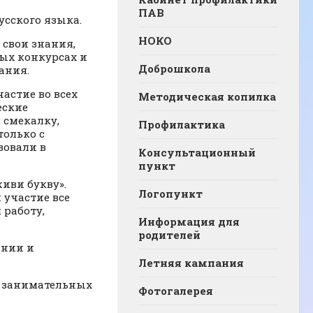
ПАВ
русского языка.
НОКО
 свои знания,
ных конкурсах и
Доброшкола
ания.
астие во всех
Методическая копилка
еские
 смекалку,
Профилактика
олько с
вовали в
Консультационный
пункт
иви букву».
Логопункт
 участие все
 работу,
Информация для
родителей
ании и
Летняя кампания
в занимательных
Фотогалерея