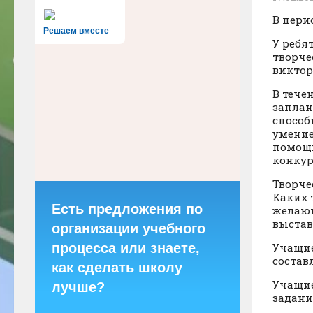
В пери
Решаем вместе
У ребя
творче
виктор
В тече
заплан
способ
умение
помощь
конкур
Творче
Каких 
Есть предложения по
желающ
выстав
организации учебного
процесса или знаете,
Учащие
состав
как сделать школу
Учащие
лучше?
задани