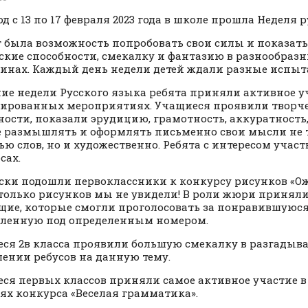
од с 13 по 17 февраля 2023 года в школе прошла Неделя 
т была возможность попробовать свои силы и показать
ские способности, смекалку и фантазию в разнообраз
инах. Каждый день недели детей ждали разные испыт
ние недели Русского языка ребята приняли активное уч
ированных мероприятиях. Учащиеся проявили творч
ности, показали эрудицию, грамотность, аккуратность,
 размышлять и оформлять письменно свои мысли не т
ю слов, но и художественно. Ребята с интересом участ
сах.
ски подошли первоклассники к конкурсу рисунков «Ож
только рисунков мы не увидели! В роли жюри приняли
ие, которые смогли проголосовать за понравившуюся
ленную под определенным номером.
ся 2в класса проявили большую смекалку в разгадыв
лении ребусов на данную тему.
ся первых классов приняли самое активное участие 
ях конкурса «Веселая грамматика».