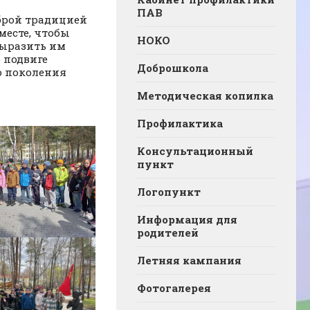
ПАВ
оброй традицией
месте, чтобы
НОКО
выразить им
 подвиге
Доброшкола
о поколения
Методическая копилка
Профилактика
Консультационный
пункт
Логопункт
Информация для
родителей
Летняя кампания
Фотогалерея