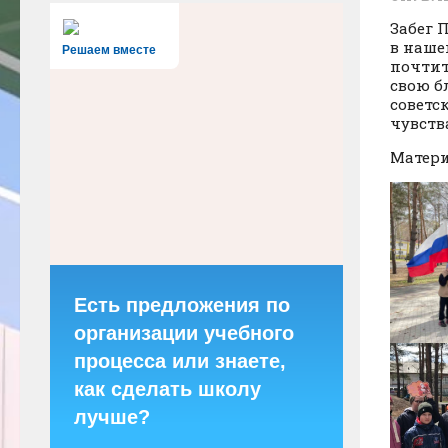
Забег 
в наше
Решаем вместе
почтит
свою б
советс
чувств
Матери
Есть предложения по
организации учебного
процесса или знаете,
как сделать школу
лучше?