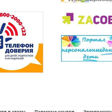
яти и славы
Полезные ссылки
Электронны