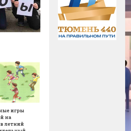
ные игры
ей на
 в летний
ительный