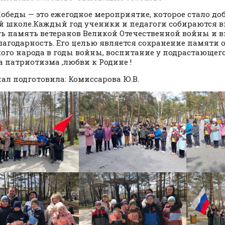
Победы — это ежегодное мероприятие, которое стало д
й школе.Каждый год ученики и педагоги собираются в
ь память ветеранов Великой Отечественной войны и 
лагодарность. Его целью является сохранение памяти о
кого народа в годы войны, воспитание у подрастающег
а патриотизма ,любви к Родине !
ал подготовила: Комиссарова Ю.В.