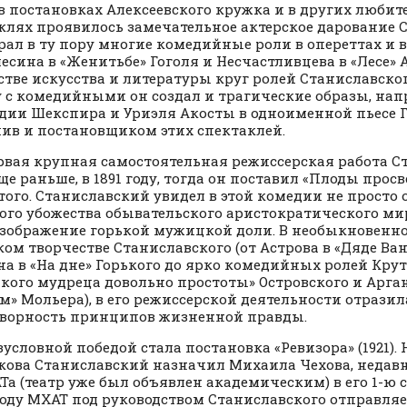
постановках Алексеевского кружка и в других любит
клях проявилось замечательное актерское дарование С
рал в ту пору многие комедийные роли в опереттах и в
есина в «Женитьбе» Гоголя и Несчастливцева в «Лесе» А
стве искусства и литературы круг ролей Станиславско
 с комедийными он создал и трагические образы, нап
едии Шекспира и Уриэля Акосты в одноименной пьесе Г
ив и постановщиком этих спектаклей.
 крупная самостоятельная режиссерская работа Ст
ще раньше, в 1891 году, тогда он поставил «Плоды прос
стого. Станиславский увидел в этой комедии не просто
ого убожества обывательского аристократического ми
изображение горькой мужицкой доли. В необыкновенн
ком творчестве Станиславского (от Астрова в «Дяде Ван
на в «На дне» Горького до ярко комедийных ролей Крут
якого мудреца довольно простоты» Островского и Арг
м» Мольера), в его режиссерской деятельности отразил
ворность принципов жизненной правды.
овной победой стала постановка «Ревизора» (1921). 
кова Станиславский назначил Михаила Чехова, недав
Та (театр уже был объявлен академическим) в его 1-ю 
 году МХАТ под руководством Станиславского отправляе