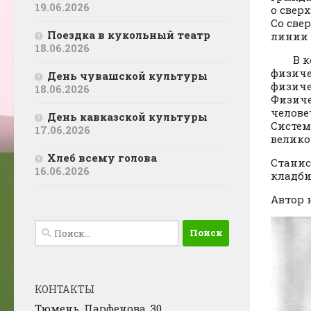
19.06.2026
о свер
Со све
Поездка в кукольный театр
линии 
18.06.2026
В конц
физиче
День чувашской культуры
физиче
18.06.2026
Физиче
челове
День кавказской культуры
Систем
17.06.2026
велико
Хлеб всему голова
Станис
16.06.2026
кладби
Автор н
Найти:
КОНТАКТЫ
Тюмень, Парфенова, 30