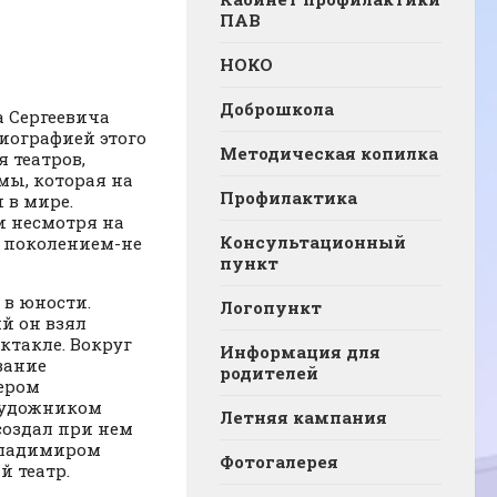
ПАВ
НОКО
Доброшкола
а Сергеевича
иографией этого
Методическая копилка
я театров,
мы, которая на
Профилактика
 в мире.
и несмотря на
Консультационный
 поколением-не
пункт
в юности.
Логопункт
ий он взял
ктакле. Вокруг
Информация для
вание
родителей
сером
 художником
Летняя кампания
создал при нем
 Владимиром
Фотогалерея
 театр.