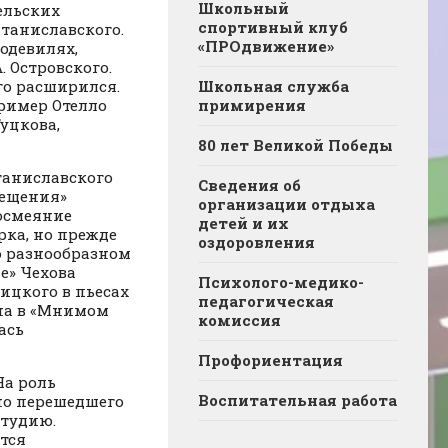
Школьный
ельских
спортивный клуб
таниславского.
«ПРОдвижение»
одевилях,
. Островского.
го расширился.
Школьная служба
ример Отелло
примирения
уцкова,
80 лет Великой Победы
аниславского
Сведения об
вещения»
организации отдыха
 осмеяние
детей и их
рка, но прежде
оздоровления
о разнообразном
е» Чехова
Психолого-медико-
ицкого в пьесах
педагогическая
ана в «Мнимом
комиссия
ась
Профориентация
На роль
Воспитательная работа
но перешедшего
студию.
тся