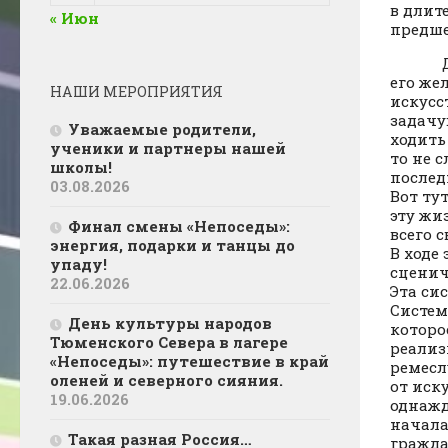
в длит
« Июн
предше
Деятел
его же
НАШИ МЕРОПРИЯТИЯ
искусс
задачу
Уважаемые родители,
ходить
ученики и партнеры нашей
то не 
школы!
послед
03.08.2026
Вот ту
эту жи
Финал смены «Непоседы»:
всего 
энергия, подарки и танцы до
В ходе
упаду!
сценич
22.06.2026
Эта си
Систем
День культуры народов
которо
Тюменского Севера в лагере
реализ
«Непоседы»: путешествие в край
ремесл
оленей и северного сияния.
от иск
19.06.2026
однажд
начала
Такая разная Россия…
гражда