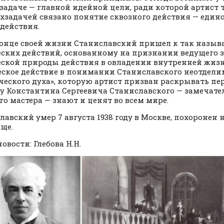
хзадаче — главной идейной цели, ради которой артист 
рхзадачей связано понятие сквозного действия — един
действия.
е своей жизни Станиславский пришел к так назыв
ских действий, основанному на признании ведущего 
ской природы действия в овладении внутренней жизн
ское действие в понимании Станиславского неотдели
ческого духа», которую артист призван раскрывать пер
у Константина Сергеевича Станиславского — замечате
го мастера — знают и ценят во всем мире.
лавский умер 7 августа 1938 году в Москве, похоронен
ще.
овости: Глебова Н.Н.