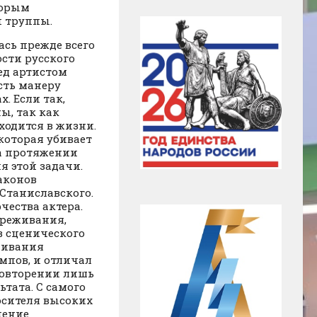
торым
й труппы.
сь прежде всего
сти русского
ед артистом
сть манеру
. Если так,
ы, так как
аходится в жизни.
(которая убивает
На протяжении
я этой задачи.
аконов
Станиславского.
чества актера.
ереживания,
в сценического
живания
мпов, и отличал
повторении лишь
тата. С самого
осителя высоких
чение