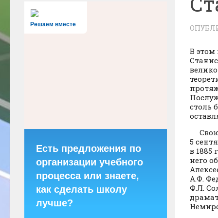
Ст
Решаем вместе
ОПУБЛ
В этом
Станис
велико
теорет
протяж
Послуж
столь 
остав
Свою с
5 сент
Есть предложения по
в 1885
него о
организации учебного
Алексе
процесса или знаете,
А.Ф. Ф
Ф.Л. С
как сделать школу
драмат
лучше?
Немиро