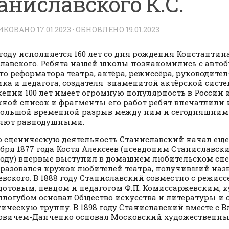
аниславского К.С.
ИКОВАНО
17.01.2023
· ОБНОВЛЕНО
19.01.2023
 году исполняется 160 лет со дня рождения Константин
лавского. Ребята нашей школы познакомились с автоб
го реформатора театра, актёра, режиссёра, руководител
ика и педагога, создателя знаменитой актёрской систе
ении 100 лет имеет огромную популярность в России и
ной список и фрагменты его работ ребят впечатлили 
большой временной разрыв между ним и сегодняшним
ляют равнодушными.
ценическую деятельность Станиславский начал еще 
ября 1877 года Костя Алексеев (псевдоним Станиславск
 году) впервые выступил в домашнем любительском спе
бразовался кружок любителей театра, получивший наз
евского. В 1888 году Станиславский совместно с режис
едотовым, певцом и педагогом Ф.П. Комиссаржевским,
оллогубом основал Общество искусства и литературы и 
ическую труппу. В 1898 году Станиславский вместе с
вичем-Данченко основал Московский художественный