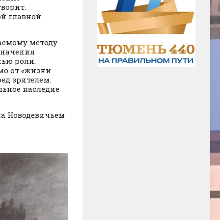
творит.
ой главной
аемому методу
значения
ью роли.
мо от «жизни
ед зрителем.
льное наследие
 на Новодевичьем