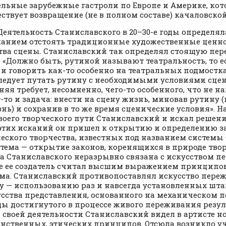
ельные зарубежные гастроли по Европе и Америке, ко
ствует возвращение (не в полном составе) качаловско
ьность Станиславского в 20–30-е годы определяла
ланием отстоять традиционные художественные ценно
тва сцены. Станиславский так определял стоящую пер
: «Должно быть, рутиной называют театральность, то е
 и говорить как-то особенно на театральных подмостках
следует путать рутину с необходимыми условиями сцен
няя требует, несомненно, чего-то особенного, что не н
т-то и задача: внести на сцену жизнь, миновав рутину 
знь) и сохранив в то же время сценические условия». 
своего творческого пути Станиславский и искал решени
 этих исканий он пришел к открытию и определению з
еского творчества, известных под названием системы 
стема — открытие законов, коренящихся в природе твор
а Станиславского неразрывно связана с искусством п
е ее создатель считал высшим выражением принципо
ма. Станиславский противопоставлял искусство пере
у — использованию раз и навсегда установленных шта
усства представления, основанного на механическом 
ы достигнутого в процессе живого переживания резуль
 своей деятельности Станиславский видел в артисте н
нственных, этических принципов. Отсюда возникло у