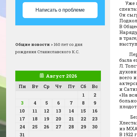
Уже в 
спекта
Написать о проблеме
Он сыг
Подкол
В Обще
Наряду
в траг
выступ
Общие новости
>
160 лет со дня
рождения Станиславского К.С.
Первая
была е
Л. Тол
духовн
Август 2026
всего 
актерс
Пн
Вт
Ср
Чт
Пт
Сб
Вс
и Сати
1
2
«На вс
больно
3
4
5
6
7
8
9
плодот
10
11
12
13
14
15
16
Безусл
17
18
19
20
21
22
23
Хлеста
24
25
26
27
28
29
30
из МХА
В 1922
31