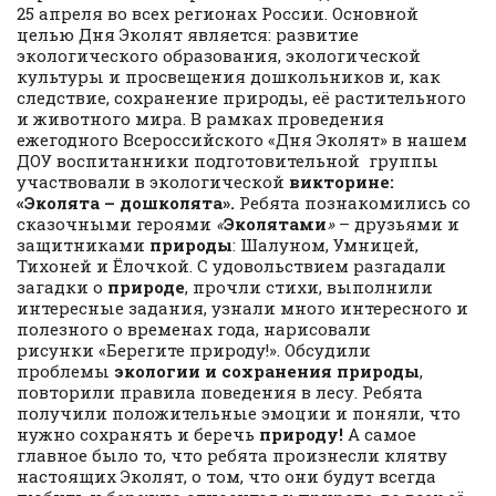
25 апреля во всех регионах России. Основной
целью Дня Эколят является: развитие
экологического образования, экологической
культуры и просвещения дошкольников и, как
следствие, сохранение природы, её растительного
и животного мира. В рамках проведения
ежегодного Всероссийского «Дня Эколят» в нашем
ДОУ воспитанники подготовительной группы
участвовали в экологической
викторине:
«Эколята – дошколята».
Ребята познакомились со
сказочными героями
«
Эколятами
»
– друзьями и
защитниками
природы
: Шалуном, Умницей,
Тихоней и Ёлочкой. С удовольствием разгадали
загадки о
природе
, прочли стихи, выполнили
интересные задания, узнали много интересного и
полезного о временах года, нарисовали
рисунки «Берегите природу!». Обсудили
проблемы
экологии и сохранения природы
,
повторили правила поведения в лесу. Ребята
получили положительные эмоции и поняли, что
нужно сохранять и беречь
природу!
А самое
главное было то, что ребята произнесли клятву
настоящих Эколят, о том, что они будут всегда