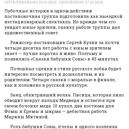
ОПУБЛИКОВАНО
19.10.2022
· ОБНОВЛЕНО
27.10.2022
Лубочные истории в одном действии
постановочная группа подготовила как выездной
нестационарный спектакль. Но прежде чем его
увидят юные зрители, оценку работе труппы дал
художественный совет.
Режиссер-постановщик Сергей Кузин за почти
четыре десятка лет работы с юным зрителем
знает — лучше коротко и живо. Поэтому и
появились «Сказки бабушки Совы» в 45 минутах.
Потешные сценки в стиле русского лобка будет
интересно посмотреть и дошколятам, и их
родителям. Четыре сказки с моралью в финале,
как и положено в русской культуре.
Заяц, обхитривший волка. Лисица, которая лихо
обводит вокруг пальца Медведя и остается при
своем бочонке меда. 10 кукол, два костюма для
Фомы и Еремы и ширма — дебютная работа
Марины Митиной.
Роль бабушки Совы, пчелы и одного козленка