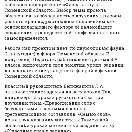
работают над проектом «Флора и фауна
Тюменской области». Выбор темы проекта
обусловлен необходимостью изучения природы
родного края подрастающим поколением как
основополагающего фактора её дальнейшего
сохранения, пропедевтикой профессионального
самоопределения.
Работа над проектом идет по двум блокам: фауна
(1 полугодие) и флора Тюменской области (2
полугодие). Педагоги, работающие с детьми 3 А
класса, включают в свои занятия, уроки задания
на ознакомление учащихся с флорой и фауной
Тюменской области.
Классный руководитель Велижанина Л.А.
включает такие задания на всех уроках. Так,
например, на уроках русского языка при
изучении темы «Правописание слов с
безударными гласными в корне»
третьеклассники составляли «Семью слов»,
используя названия животных Тюменской
области), а уроках математики создали папку
«Животные края в задачах».