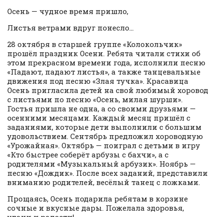
Осень — чудное время пришло,
Листья ветрами вдруг понесло…
28 октября в старшей группе «Колокольчик»
прошёл праздник Осени. Ребята читали стихи об
этом прекрасном времени года, исполнили песню
«Падают, падают листья», а также танцевальные
движения под песню «Злая тучка». Красавица
Осень пригласила детей на свой любимый хоровод
с листьями по песню «Осень, милая шурши».
Гостья пришла не одна, а со своими друзьями —
осенними месяцами. Каждый месяц пришёл с
заданиями, которые дети выполнили с большим
удовольствием. Сентябрь предложил хороводную
«Урожайная». Октябрь — поиграл с детьми в игру
«Кто быстрее соберёт арбузы с бахчи», а с
родителями «Музыкальный арбузик». Ноябрь —
песню «Дождик». После всех заданий, представили
вниманию родителей, весёлый танец с ложками.
Прощаясь, Осень подарила ребятам в корзине
сочные и вкусные дары. Пожелала здоровья,
удачи и радости!