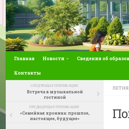
Главная
Новости
Сведения об образо
Контакты
СЛЕДУЮЩАЯ ПУБЛИКАЦИЯ
ЛЕТН
Встреча в музыкальной
гостиной
ПРЕДЫДУЩАЯ ПУБЛИКАЦИЯ
По
«Семейная хроника: прошлое,
настоящее, будущее»