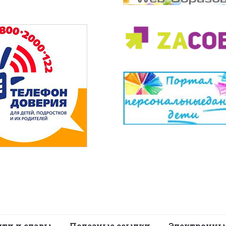
яти и славы
Полезные ссылки
Электронны