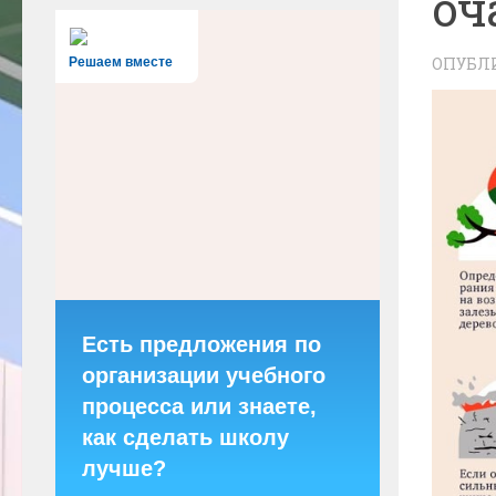
оч
ОПУБЛ
Решаем вместе
Есть предложения по
организации учебного
процесса или знаете,
как сделать школу
лучше?