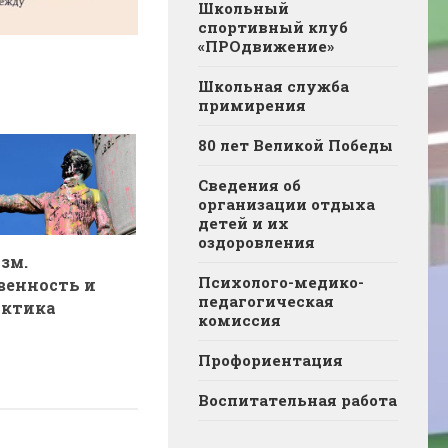
Школьный
спортивный клуб
«ПРОдвижение»
Школьная служба
примирения
80 лет Великой Победы
Сведения об
организации отдыха
детей и их
оздоровления
зм.
Психолого-медико-
венность и
педагогическая
актика
комиссия
Профориентация
Воспитательная работа