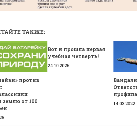
ТАЙТЕ ТАКЖЕ:
Вот и прошла первая
учебная четверть!
24.10.2025
найки» против
Вандали
:
Ответст
классники
профил
 землю от 100
14.03.2022
еек
26