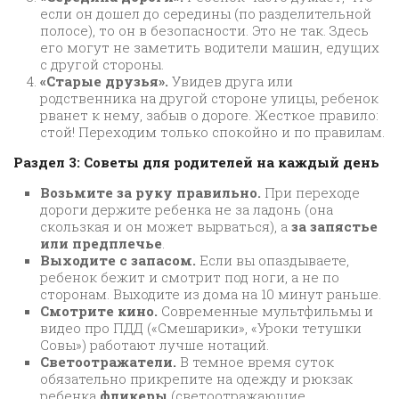
если он дошел до середины (по разделительной
полосе), то он в безопасности. Это не так. Здесь
его могут не заметить водители машин, едущих
с другой стороны.
«Старые друзья».
Увидев друга или
родственника на другой стороне улицы, ребенок
рванет к нему, забыв о дороге. Жесткое правило:
стой! Переходим только спокойно и по правилам.
Раздел 3: Советы для родителей на каждый день
Возьмите за руку правильно.
При переходе
дороги держите ребенка не за ладонь (она
скользкая и он может вырваться), а
за запястье
или предплечье
.
Выходите с запасом.
Если вы опаздываете,
ребенок бежит и смотрит под ноги, а не по
сторонам. Выходите из дома на 10 минут раньше.
Смотрите кино.
Современные мультфильмы и
видео про ПДД («Смешарики», «Уроки тетушки
Совы») работают лучше нотаций.
Светоотражатели.
В темное время суток
обязательно прикрепите на одежду и рюкзак
ребенка
фликеры
(светоотражающие