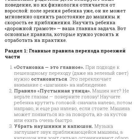
поведение, но их физиология отличается от
взрослой: поле зрения ребенка уже, он не может
мгновенно оценить расстояние до машины и
скорость ее приближения. Научить ребенка
«дорожной грамоте» — ваша главная задача. Вот
основные правила, которые нужно усвоить и
отработать на практике.
Раздел 1: Главные правила перехода проезжей
части
«Остановка — это главное».
При подходе к
пешеходному переходу (даже на зеленый свет)
нужно
остановиться
. Это переключает
внимание с «шагания» на наблюдение.
Правило «Пустынная улица».
Машин нет? Не
верьте глазам — поверните голову! Научите
ребенка крутить головой: сначала налево, потом
направо, и еще раз налево, если стоите. Машина
может появиться из-за поворота, из-за кустов
или ехать очень быстро.
Убрать наушники и капюшон.
Музыка
заглушает звук приближающейся машины, а
капюшон или зонт сильно ограничивают обзор.