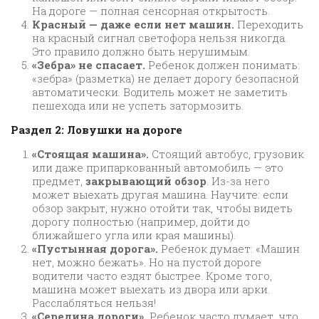
На дороге — полная сенсорная открытость.
Красный — даже если нет машин.
Переходить
на красный сигнал светофора нельзя никогда.
Это правило должно быть нерушимым.
«Зебра» не спасает.
Ребенок должен понимать:
«зебра» (разметка) не делает дорогу безопасной
автоматически. Водитель может не заметить
пешехода или не успеть затормозить.
Раздел 2: Ловушки на дороге
«Стоящая машина».
Стоящий автобус, грузовик
или даже припаркованный автомобиль — это
предмет,
закрывающий обзор
. Из-за него
может выехать другая машина. Научите: если
обзор закрыт, нужно отойти так, чтобы видеть
дорогу полностью (например, дойти до
ближайшего угла или края машины).
«Пустынная дорога».
Ребенок думает: «Машин
нет, можно бежать». Но на пустой дороге
водители часто ездят быстрее. Кроме того,
машина может выехать из двора или арки.
Расслабляться нельзя!
«Середина дороги».
Ребенок часто думает, что