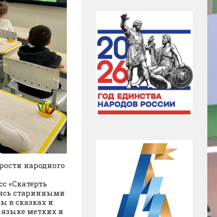
рости народного
с «Скатерть
яясь старинными
ы в сказках и
 языке метких и