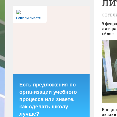
ли
ОПУБЛ
Решаем вместе
9 февр
литера
«Алень
Есть предложения по
организации учебного
процесса или знаете,
как сделать школу
В перв
лучше?
сказки