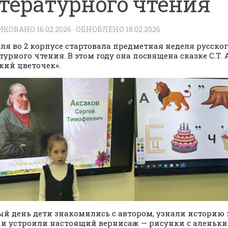
тературного чтения
ИКОВАНО
16.02.2026
· ОБНОВЛЕНО
18.02.2026
аля во 2 корпусе стартовала предметная неделя русско
турного чтения. В этом году она посвящена сказке С.Т.
кий цветочек».
ый день дети знакомились с автором, узнали историю
 и устроили настоящий вернисаж — рисунки с аленьк