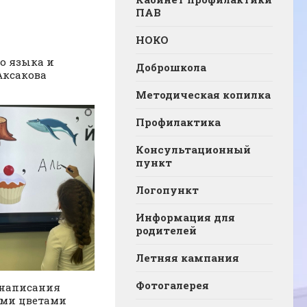
ПАВ
НОКО
го языка и
Доброшкола
 Аксакова
Методическая копилка
Профилактика
Консультационный
пункт
Логопункт
Информация для
родителей
Летняя кампания
Фотогалерея
 написания
ими цветами