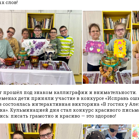
х слов!
г прошёл под знаком каллиграфии и внимательности.
еменах дети приняли участие в конкурсе «Исправь оши
в состоялась интерактивная викторина «В гостях у Ал
ка». Кульминацией дня стал конкурс красивого письма.
ись: писать грамотно и красиво — это здорово!