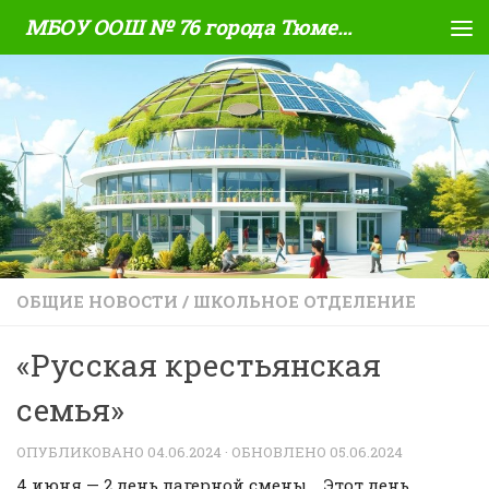
МБОУ ООШ № 76 города Тюмени
Skip to content
ОБЩИЕ НОВОСТИ
/
ШКОЛЬНОЕ ОТДЕЛЕНИЕ
«Русская крестьянская
семья»
ОПУБЛИКОВАНО
04.06.2024
· ОБНОВЛЕНО
05.06.2024
4 июня — 2 день лагерной смены. Этот день