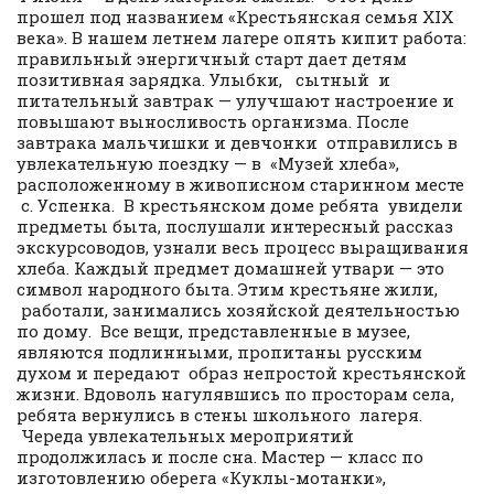
прошел под названием «Крестьянская семья XIX
века». В нашем летнем лагере опять кипит работа:
правильный энергичный старт дает детям
позитивная зарядка. Улыбки, сытный и
питательный завтрак — улучшают настроение и
повышают выносливость организма. После
завтрака мальчишки и девчонки отправились в
увлекательную поездку — в «Музей хлеба»,
расположенному в живописном старинном месте
с. Успенка. В крестьянском доме ребята увидели
предметы быта, послушали интересный рассказ
экскурсоводов, узнали весь процесс выращивания
хлеба. Каждый предмет домашней утвари — это
символ народного быта. Этим крестьяне жили,
работали, занимались хозяйской деятельностью
по дому. Все вещи, представленные в музее,
являются подлинными, пропитаны русским
духом и передают образ непростой крестьянской
жизни. Вдоволь нагулявшись по просторам села,
ребята вернулись в стены школьного лагеря.
Череда увлекательных мероприятий
продолжилась и после сна. Мастер — класс по
изготовлению оберега «Куклы-мотанки»,