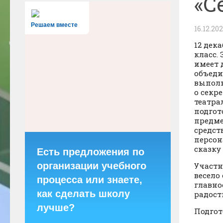
«С
Решаем вместе
16.12.20
12 дек
класс.
имеет 
объеди
выполн
о секр
театра
подгот
предме
средст
персон
сказку
Есть предложения по
организации учебного
Участн
весело
процесса или знаете,
главно
как сделать школу
радост
лучше?
Подгот