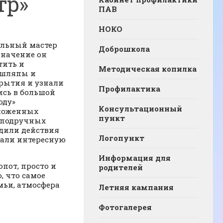
тр»
ПАВ
НОКО
ельный мастер
Доброшкола
 значение он
тить и
Методическая копилка
 шляпы и
крытия и узнали
Профилактика
ись в большой
оду»
Консультационный
дложенных
пункт
з подручных
удили действия
Логопункт
зали интересную
Информация для
пот, просто и
родителей
, что самое
мьи, атмосфера
Летняя кампания
Фотогалерея