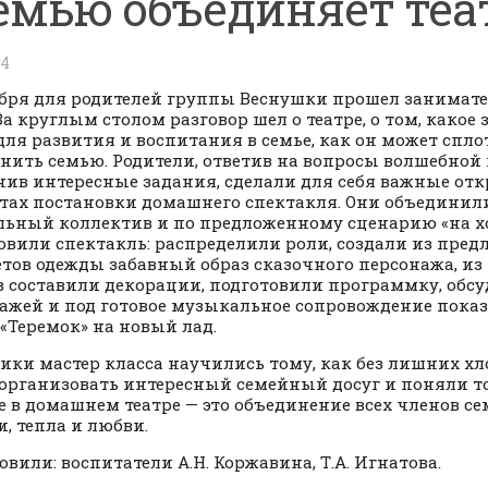
емью объединяет теа
24
абря для родителей группы Веснушки прошел занимат
 За круглым столом разговор шел о театре, о том, какое
для развития и воспитания в семье, как он может спло
нить семью. Родители, ответив на вопросы волшебной
ив интересные задания, сделали для себя важные от
етах постановки домашнего спектакля. Они объединил
льный коллектив и по предложенному сценарию «на х
овили спектакль: распределили роли, создали из пре
тов одежды забавный образ сказочного персонажа, и
в составили декорации, подготовили программку, обс
ажей и под готовое музыкальное сопровождение пока
 «Теремок» на новый лад.
ики мастер класса научились тому, как без лишних хло
 организовать интересный семейный досуг и поняли то
е в домашнем театре — это объединение всех членов се
и, тепла и любви.
овили: воспитатели А.Н. Коржавина, Т.А. Игнатова.