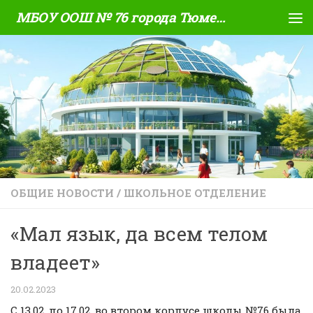
МБОУ ООШ № 76 города Тюмени
Skip to content
ОБЩИЕ НОВОСТИ
/
ШКОЛЬНОЕ ОТДЕЛЕНИЕ
«Мал язык, да всем телом
владеет»
20.02.2023
С 13.02. по 17.02. во втором корпусе школы №76 была