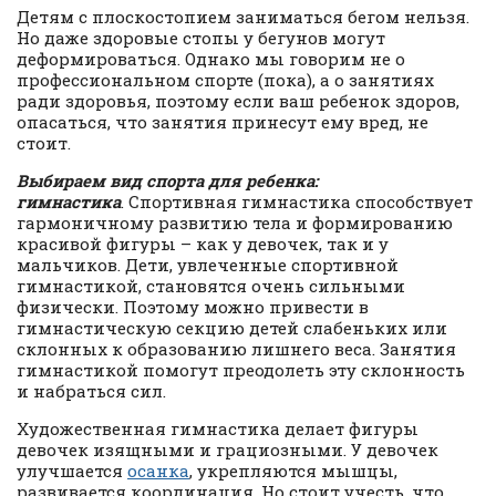
Детям с плоскостопием заниматься бегом нельзя.
Но даже здоровые стопы у бегунов могут
деформироваться. Однако мы говорим не о
профессиональном спорте (пока), а о занятиях
ради здоровья, поэтому если ваш ребенок здоров,
опасаться, что занятия принесут ему вред, не
стоит.
Выбираем вид спорта для ребенка:
гимнастика
. Спортивная гимнастика способствует
гармоничному развитию тела и формированию
красивой фигуры – как у девочек, так и у
мальчиков. Дети, увлеченные спортивной
гимнастикой, становятся очень сильными
физически. Поэтому можно привести в
гимнастическую секцию детей слабеньких или
склонных к образованию лишнего веса. Занятия
гимнастикой помогут преодолеть эту склонность
и набраться сил.
Художественная гимнастика делает фигуры
девочек изящными и грациозными. У девочек
улучшается
осанка
, укрепляются мышцы,
развивается координация. Но стоит учесть, что