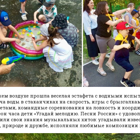
жем воздухе прошла веселая эстафета с водными испы
ча воды в стаканчиках на скорость, игры с брызгалк
етами, командные соревнования на ловкость и коорд
сон часа дети «Угадай мелодию. Песни России» с удово
или свои знания музыкальных хитов: угадывали изве
, природе и дружбе, исполняли любимые композиции 