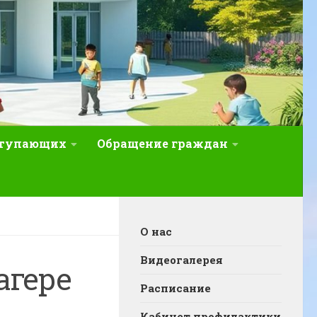
ступающих
Обращение граждан
О нас
Видеогалерея
агере
Расписание
Кабинет профилактики