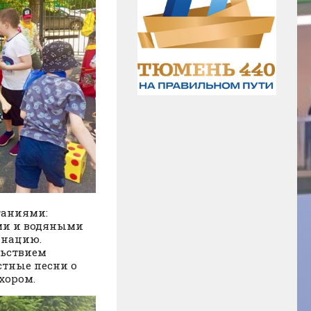
таниями:
ами и водяными
инацию.
льствием
стные песни о
хором.