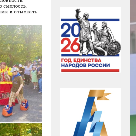
ловкость.
о смелость,
ями и отыскать