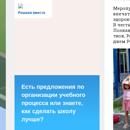
Меропр
Решаем вместе
впечат
здоров
В чест
Познав
твои, 
днем Р
Есть предложения по
организации учебного
процесса или знаете,
как сделать школу
лучше?