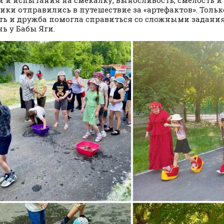
и и испытания на смекалку, выносливость, смелость и 
ики отправились в путешествие за «артефактов». Тольк
ть и дружба помогла справиться со сложными задани
нь у Бабы Яги.