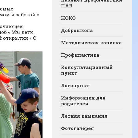
ПАВ
аемые
мом и заботой о
НОКО
лючающее:
Доброшкола
моб « Мы дети
й открытки « С
Методическая копилка
Профилактика
Консультационный
пункт
Логопункт
Информация для
родителей
Летняя кампания
Фотогалерея