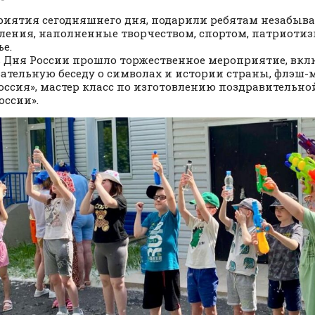
иятия сегодняшнего дня, подарили ребятам незабыв
ления, наполненные творчеством, спортом, патриотиз
ье.
ь Дня России прошло торжественное мероприятие, вк
ательную беседу о символах и истории страны, флэш-
Россия», мастер класс по изготовлению поздравительно
оссии».