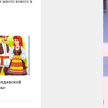
и много нового и
олдавской
ры»